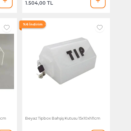
1.504,00 TL
%6 İndirim
11cm
Beyaz Tipbox Bahşiş Kutusu 15x10xh11cm