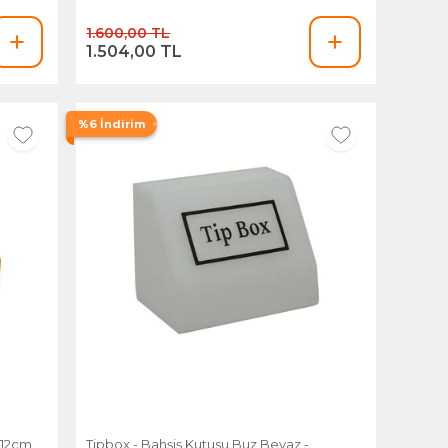
1.600,00 TL
1.504,00 TL
%6 İndirim
xh12cm
Tipbox - Bahşiş Kutusu Buz Beyaz -