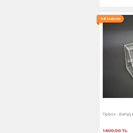
%6 İndirim
Tipbox - Bahşiş 
1.600,00 TL