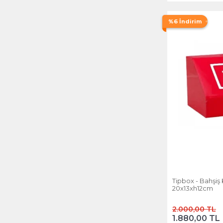
%6 İndirim
Tipbox - Bahşiş 
20x13xh12cm
2.000,00 TL
1.880,00 TL