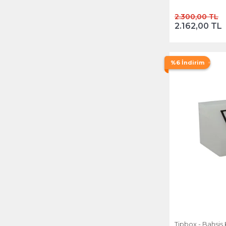
2.300,00 TL
2.162,00 TL
%6 İndirim
Tipbox - Bahşiş