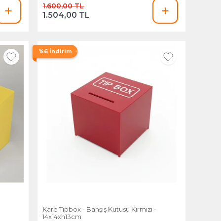
1.600,00 TL
1.504,00 TL
%6 İndirim
Kare Tipbox - Bahşiş Kutusu Kırmızı -
14x14xh13cm