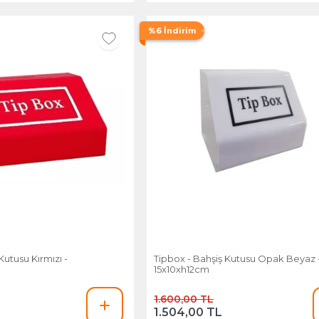
%6 İndirim
Kutusu Kırmızı -
Tipbox - Bahşiş Kutusu Opak Beyaz 
15x10xh12cm
1.600,00 TL
1.504,00 TL