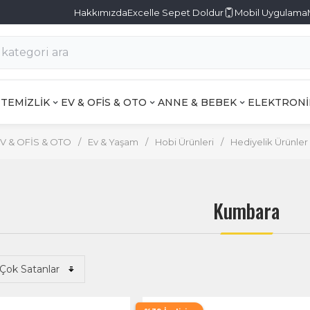
Hakkımızda
Excelle Sepet Doldur
Mobil Uygulama
TEMİZLİK
EV & OFİS & OTO
ANNE & BEBEK
ELEKTRONİ
V & OFİS & OTO
/
Ev & Yaşam
/
Hobi Ürünleri
/
Hediyelik Ürünler
Kumbara