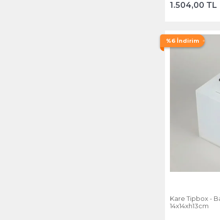
1.504,00 TL
%6 İndirim
Kare Tipbox - B
14x14xh13cm