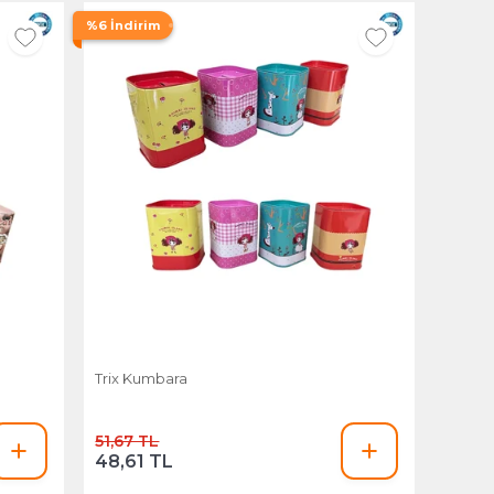
%6 İndirim
Trix Kumbara
51,67 TL
48,61 TL