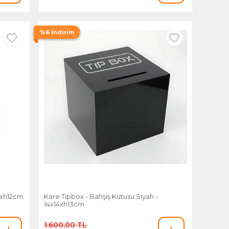
%6 İndirim
10xh12cm
Kare Tipbox - Bahşiş Kutusu Siyah -
14x14xh13cm
1.600,00 TL