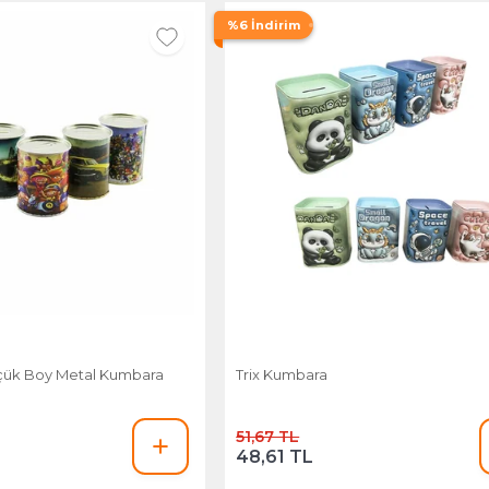
%6 İndirim
üçük Boy Metal Kumbara
Trix Kumbara
51,67 TL
48,61 TL