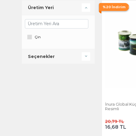
%20 İndirim
Üretim Yeri
Çin
Seçenekler
İnura Global K
Resimli
20,79 TL
16,68 TL