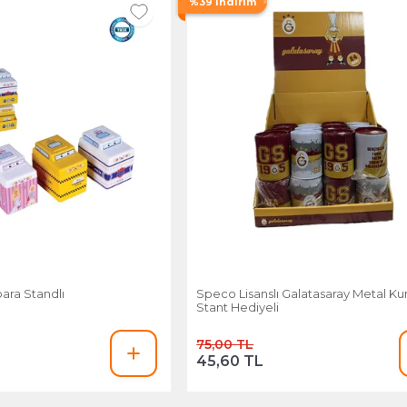
%39 İndirim
ara Standlı
Speco Lisanslı Galatasaray Metal K
Stant Hediyeli
75,00 TL
45,60 TL