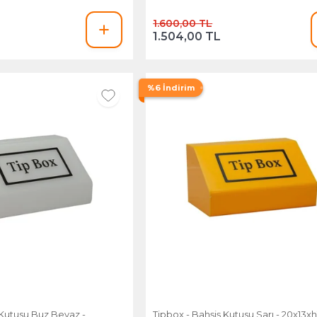
1.600,00 TL
1.504,00 TL
%6 İndirim
 Kutusu Buz Beyaz -
Tipbox - Bahşiş Kutusu Sarı - 20x13