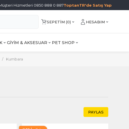
Müşteri Hizmetleri 0850 888 0 887
ToptanTR'de Satış Yap
SEPETIM (
0
)
HESABIM
K
GİYİM & AKSESUAR
PET SHOP
/
Kumbara
PAYLAS