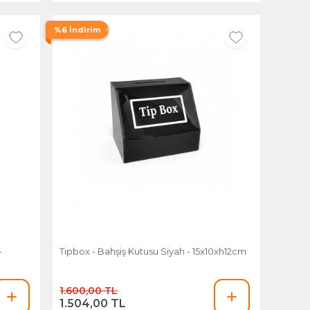
%6 İndirim
-
Tipbox - Bahşiş Kutusu Siyah - 15x10xh12cm
1.600,00 TL
1.504,00 TL