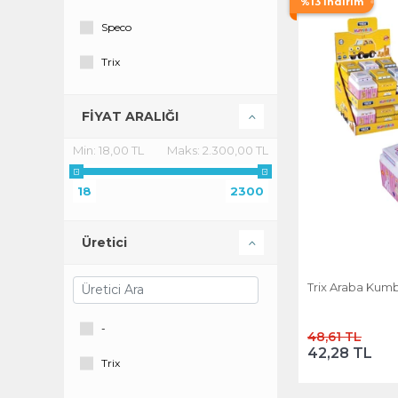
%13 İndirim
Speco
Trix
FİYAT ARALIĞI
Min:
18,00 TL
Maks:
2.300,00 TL
18
2300
Üretici
Trix Araba Kumb
-
48,61 TL
42,28 TL
Trix