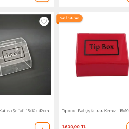
%6 İndirim
Kutusu Şeffaf - 15x10xh12cm
Tipbox - Bahşiş Kutusu Kırmızı - 15x
1.600,00 TL