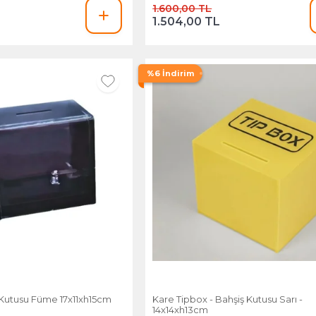
1.600,00 TL
1.504,00 TL
%6 İndirim
 Kutusu Füme 17x11xh15cm
Kare Tipbox - Bahşiş Kutusu Sarı -
14x14xh13cm