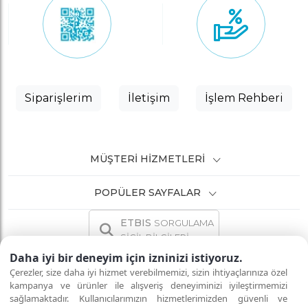
Siparişlerim
İletişim
İşlem Rehberi
MÜŞTERI HIZMETLERI
POPÜLER SAYFALAR
ETBIS
SORGULAMA
SİCİL BİLGİLERİ
Daha iyi bir deneyim için izninizi istiyoruz.
Çerezler, size daha iyi hizmet verebilmemizi, sizin ihtiyaçlarınıza özel
kampanya ve ürünler ile alışveriş deneyiminizi iyileştirmemizi
sağlamaktadır. Kullanıcılarımızın hizmetlerimizden güvenli ve
İNTERNETTE GÜVENLİ ALIŞVERİŞ