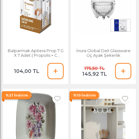
Balparmak Apitera Prop 7 G
İnura Global Deli Glassware
X 7 Adet ( Propolis + C
Üç Ayak Şekerlik
Vitamini )
175,50 TL
104,00 TL
145,92 TL
%21 İndirim
%10 İndirim