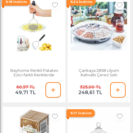
%18 İndirim
%24 İndirim
Bayhome Renkli Patates
Çankaya 2858 Lilyum
Ezici-farklı Renklerde
Kahvaltı Çerez Seti
60,97 TL
325,00 TL
49,71 TL
248,61 TL
%17 İndirim