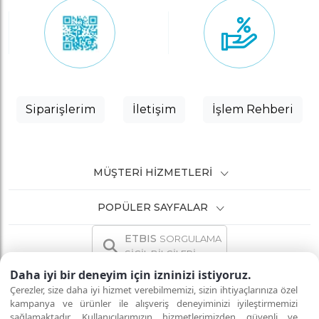
Siparişlerim
İletişim
İşlem Rehberi
MÜŞTERI HIZMETLERI
POPÜLER SAYFALAR
ETBIS
SORGULAMA
SİCİL BİLGİLERİ
Daha iyi bir deneyim için izninizi istiyoruz.
Çerezler, size daha iyi hizmet verebilmemizi, sizin ihtiyaçlarınıza özel
kampanya ve ürünler ile alışveriş deneyiminizi iyileştirmemizi
sağlamaktadır. Kullanıcılarımızın hizmetlerimizden güvenli ve
İNTERNETTE GÜVENLİ ALIŞVERİŞ