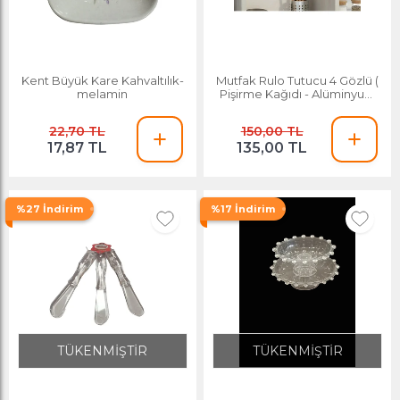
Kent Büyük Kare Kahvaltılık-
Mutfak Rulo Tutucu 4 Gözlü (
melamin
Pişirme Kağıdı - Alüminyum
Folyo Vs Rulolarınızı
Düzenler)
22,70 TL
150,00 TL
17,87 TL
135,00 TL
%27 İndirim
%17 İndirim
TÜKENMİŞTİR
TÜKENMİŞTİR