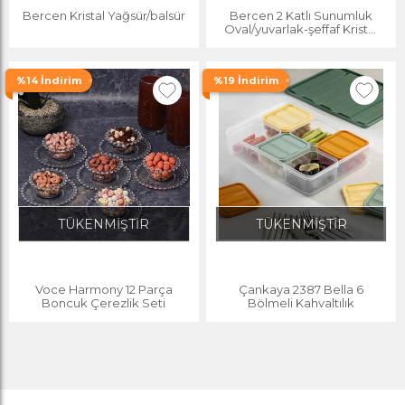
Bercen Kristal Yağsür/balsür
Bercen 2 Katlı Sunumluk
Oval/yuvarlak-şeffaf Kristal
Sunumluk
%14 İndirim
%19 İndirim
TÜKENMİŞTİR
TÜKENMİŞTİR
Voce Harmony 12 Parça
Çankaya 2387 Bella 6
Boncuk Çerezlik Seti
Bölmeli Kahvaltılık