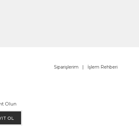
Siparişlerim
|
İşlem Rehberi
ıt Olun
YIT OL