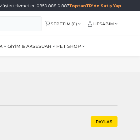
Müşteri Hizmetleri 0850 888 0 887
ToptanTR'de Satış Yap
SEPETIM (
0
)
HESABIM
K
GİYİM & AKSESUAR
PET SHOP
PAYLAS