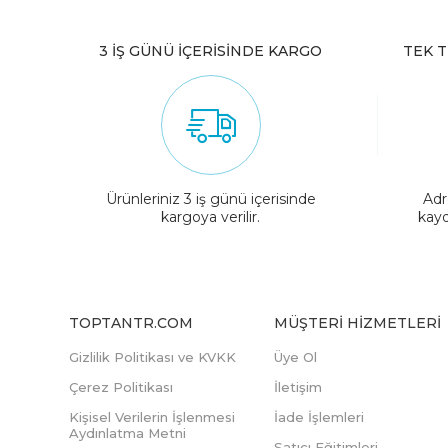
3 İŞ GÜNÜ İÇERİSİNDE KARGO
TEK T
Ürünleriniz 3 iş günü içerisinde
Adr
kargoya verilir.
kayd
TOPTANTR.COM
MÜŞTERI HIZMETLERI
Gizlilik Politikası ve KVKK
Üye Ol
Çerez Politikası
İletişim
Kişisel Verilerin İşlenmesi
İade İşlemleri
Aydınlatma Metni
Satıcı Eğitimleri