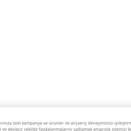
larınıza özel kampanya ve ürünler ile alışveriş deneyiminizi iyileşti
i ve eksiksiz şekilde faydalanmalarını sağlamak amacıyla sitemizi 