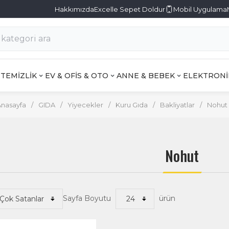
Hakkımızda
Excelle Sepet Doldur
Mobil Uygulama
TEMİZLİK
EV & OFİS & OTO
ANNE & BEBEK
ELEKTRONİ
Anasayfa
/
GIDA
/
Yiyecekler
/
Kuru Gıda
/
Bakliyatlar
/
Nohut
Nohut
Sayfa Boyutu
ürün