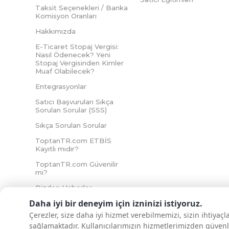
Taksit Seçenekleri / Banka
Komisyon Oranları
Hakkımızda
E-Ticaret Stopaj Vergisi:
Nasıl Ödenecek? Yeni
Stopaj Vergisinden Kimler
Muaf Olabilecek?
Entegrasyonlar
Satıcı Başvuruları Sıkça
Sorulan Sorular (SSS)
Sıkça Sorulan Sorular
ToptanTR.com ETBİS
Kayıtlı mıdır?
ToptanTR.com Güvenilir
mi?
Bizden Haberler
Daha iyi bir deneyim için izninizi istiyoruz.
Çerezler, size daha iyi hizmet verebilmemizi, sizin ihtiyaç
sağlamaktadır. Kullanıcılarımızın hizmetlerimizden güvenl