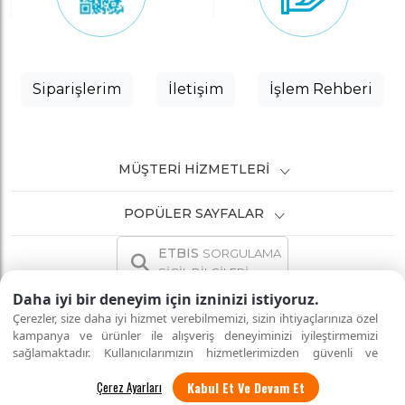
Siparişlerim
İletişim
İşlem Rehberi
MÜŞTERI HIZMETLERI
POPÜLER SAYFALAR
ETBIS
SORGULAMA
SİCİL BİLGİLERİ
Daha iyi bir deneyim için izninizi istiyoruz.
Çerezler, size daha iyi hizmet verebilmemizi, sizin ihtiyaçlarınıza özel
kampanya ve ürünler ile alışveriş deneyiminizi iyileştirmemizi
sağlamaktadır. Kullanıcılarımızın hizmetlerimizden güvenli ve
İNTERNETTE GÜVENLİ ALIŞVERİŞ
Tüm hakları saklıdır.
eksiksiz şekilde faydalanmalarını sağlamak amacıyla sitemizi
Kabul Et Ve Devam Et
kullanan kişilerin gizliliğini korumayı önemsiyoruz. "Kabul Et"
seçeneği ile tüm çerezleri kabul edebilirsiniz veya
"Çerez Ayarları"