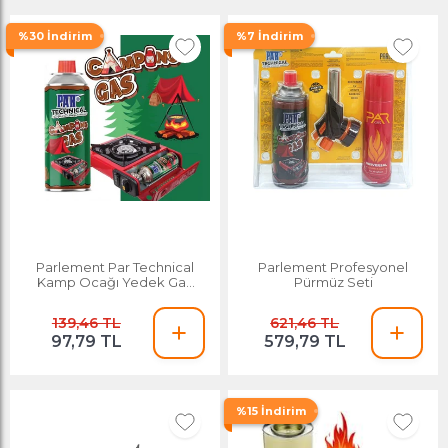
%30 İndirim
%7 İndirim
Parlement Par Technical
Parlement Profesyonel
Kamp Ocağı Yedek Gaz
Pürmüz Seti
Kartuşu 400 ml
139,46 TL
621,46 TL
97,79 TL
579,79 TL
%15 İndirim