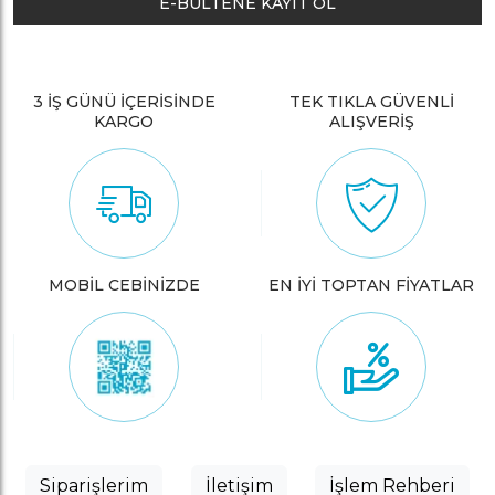
E-BÜLTENE KAYIT OL
3 İŞ GÜNÜ İÇERİSİNDE
TEK TIKLA GÜVENLİ
KARGO
ALIŞVERİŞ
MOBİL CEBİNİZDE
EN İYİ TOPTAN FİYATLAR
Siparişlerim
İletişim
İşlem Rehberi