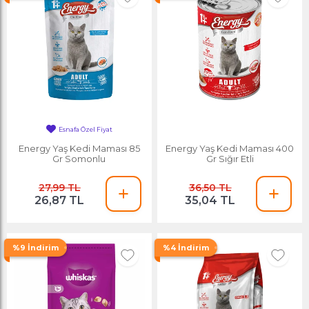
Esnafa Özel Fiyat
En Çok Satan
Energy Yaş Kedi Maması 85
Energy Yaş Kedi Maması 400
Gr Somonlu
Gr Sığır Etli
27,99 TL
36,50 TL
26,87 TL
35,04 TL
%9 İndirim
%4 İndirim