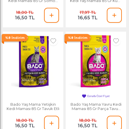
Kedi Maması 85 Gr Somon
Kedi Yaş Maması 85 Gr Kuzu
Balıklı
Etli
18,00 TL
17,97 TL
16,50 TL
16,65 TL
%8 İndirim
%8 İndirim
Esnafa Özel Fiyat
En Çok Satan
Bado Yaş Mama Yetişkin
Bado Yaş Mama Yavru Kedi
Kedi Maması 85 Gr Tavuk Etli
Maması 85 Gr Parça Tavuk
Etli
18,00 TL
18,00 TL
16,50 TL
16,50 TL