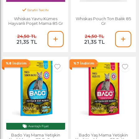
Esnafın Tercihi
En Çok Satan
Whiskas Yavru Kümes
Whiskas Pouch Ton Balık 85
Hayvanlı Poşet Mama 85 Gr
Gr
24,50 TL
24,50 TL
21,35 TL
21,35 TL
%8 İndirim
%7 İndirim
Avantajlı Fiyat
Ayın Yıldızı
Bado Yaş Mama Yetişkin
Bado Yaş Mama Yetişkin