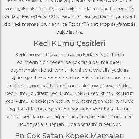
Kedi mamaları kuru ya da yaş olabilir ve konservede ya da
yumuşak paket içinde, farklı miktarlarda sunulur. Denemelik
ya da birkaç seferlik 100 gr kedi maması çeşitlerinin yanı sıra 1
kilo kedi maması ürünlerini de ToptanTR pet shop sayfamızda
bulabilirsiniz.
Kedi Kumu Çeşitleri
Kedilerin evcil hayvan olarak bu kadar yaygın tercih
edilmesinin bir nedeni de çok fazla bakıma gerek
duymamaları, kendi temizliklerini ve tuvalet ihtiyaçlarını
eğitim gerekmeden giderebilmeleridir. Fakat bunun için
kedinize uygun, kaliteli kedi kumu almanız gerekir. Pudralı
kedi kumu, pudrasız kedi kumu, kokulu kedi kumu, kokusuz
kedi kumu, topaklaşan kedi kumu, kokmayan kedi kumu ve
diğer kedi kumu çeşitleri, en çok satan
Rocat
kedi kumu,
Vancat
kedi kumu ve diğer markaların pet shop ürünleri en
ucuz fiyatlarla ToptanTR'de dostlarımızı bekliyor.
En Çok Satan Köpek Mamaları