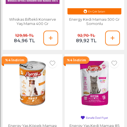
En Çok Satan
Ayın Yıldızı
Whiskas Biftekli Konserve
Energy Kedi Maması 500 Gr
Yaş Mama 400 Gr
Somonlu
129,95 TL
92,70 TL
84,96 TL
89,92 TL
%4 İndirim
%4 İndirim
Esnafa Özel Fiyat
Ayın Yıldızı
Energy Yaş Köpek Maması
Energy Yaş Kedi Maması 85