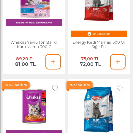
En Çok Satan
Ayın Yıldızı
Whiskas Yavru Ton Balıklı
Energy Kedi Maması 500 Gr
Kuru Mama 300 G
Sığır Etli
89,20 TL
75,00 TL
81,00 TL
72,00 TL
%35 İndirim
%3 İndirim