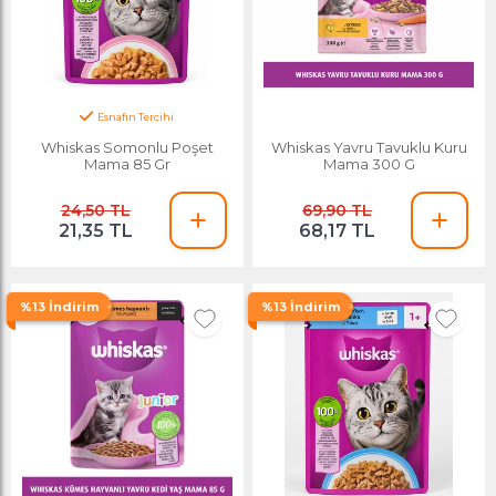
Esnafın Tercihi
En Çok Satan
Whiskas Somonlu Poşet
Whiskas Yavru Tavuklu Kuru
Mama 85 Gr
Mama 300 G
24,50 TL
69,90 TL
21,35 TL
68,17 TL
%13 İndirim
%13 İndirim