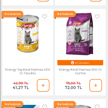
%4 İndirim
%4 İndirim
En Çok Satan
Ayın Yıldızı
Energy Yaş Kedi Maması 400
Energy Kedi Maması 500 Gr
Gr Tavuklu
Gurme
42,99 TL
75,00 TL
41,27 TL
72,00 TL
%4 İndirim
%4 İndirim