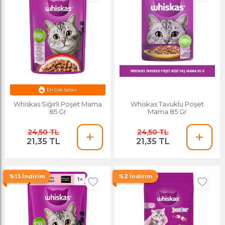
En Çok Satan
Whiskas Sığırlı Poşet Mama
Whiskas Tavuklu Poşet
85 Gr
Mama 85 Gr
24,50 TL
24,50 TL
21,35 TL
21,35 TL
%13 İndirim
%2 İndirim