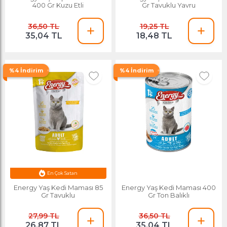
400 Gr Kuzu Etli
Gr Tavuklu Yavru
36,50 TL
19,25 TL
35,04 TL
18,48 TL
%4 İndirim
%4 İndirim
En Çok Satan
Ayın Yıldızı
Energy Yaş Kedi Maması 85
Energy Yaş Kedi Maması 400
Gr Tavuklu
Gr Ton Balıklı
27,99 TL
36,50 TL
26,87 TL
35,04 TL