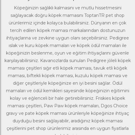
Köpeğinizin sağlıklı kalmasını ve mutlu hissetmesini
sağlayacak doğru köpek mamasını ToptanTR pet shop
ürünlerimiz içinde kolayca bulabilirsiniz. Dünyanın en çok
tercih edilen
köpek maması
markalarından dostunuzun
ihtiyaçlarına ve zevkine uygun olanı seçebilirsiniz.
Pedigree
ıslak ve kuru köpek mamaları ve köpek ödül mamaları ile
köpeğinizin beslenme, oyun ve eğitim ihtiyaçlarını güvenle
karşılayabilirsiniz. Kavanozlarda sunulan Pedigree jöleli köpek
maması çeşitleri sığır etli köpek maması, tavuk etli köğek
maması, biftekli köpek maması, kuzulu köpek maması ve
diğer çeşitleriyle köpeğinize en iyi besini sağlar. Ödül
mamaları ve ödül kemikleri sayesinde köpeğinizin eğitimini
kolay ve eğlenceli bir hale getirebilirsiniz.
Friskies
köpek
maması çeşitleri,
Paw Paw
köpek mamaları, Dgos Choice
gravy ve pate köpek maması ürünleriyle köpeğinize ihtiyaç
duyduğu besini sağlayabilir, aradığınız köpek maması
çeşitlerini pet shop ürünlerimiz arasında en uygun fiyatlarla