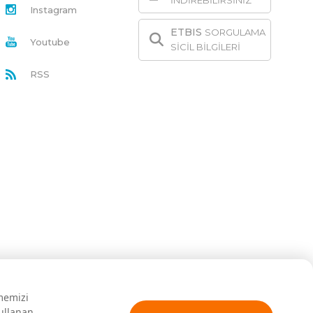
İNDİREBİLİRSİNİZ
Instagram
ETBIS
SORGULAMA
Youtube
SİCİL BİLGİLERİ
RSS
rmemizi
kullanan