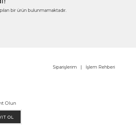
ı!
apılan bir ürün bulunmamaktadır.
Siparişlerim
|
İşlem Rehberi
ıt Olun
YIT OL