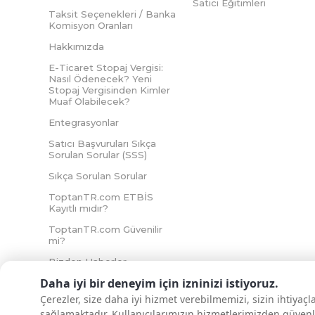
Satıcı Eğitimleri
Taksit Seçenekleri / Banka
Komisyon Oranları
Hakkımızda
E-Ticaret Stopaj Vergisi:
Nasıl Ödenecek? Yeni
Stopaj Vergisinden Kimler
Muaf Olabilecek?
Entegrasyonlar
Satıcı Başvuruları Sıkça
Sorulan Sorular (SSS)
Sıkça Sorulan Sorular
ToptanTR.com ETBİS
Kayıtlı mıdır?
ToptanTR.com Güvenilir
mi?
Bizden Haberler
Daha iyi bir deneyim için izninizi istiyoruz.
Çerezler, size daha iyi hizmet verebilmemizi, sizin ihtiyaç
sağlamaktadır. Kullanıcılarımızın hizmetlerimizden güvenl