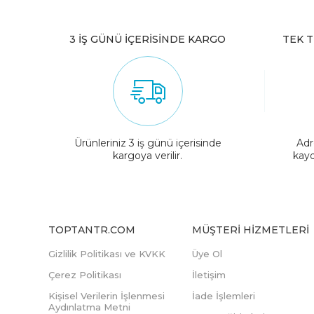
3 İŞ GÜNÜ İÇERİSİNDE KARGO
TEK T
Ürünleriniz 3 iş günü içerisinde
Adr
kargoya verilir.
kayd
TOPTANTR.COM
MÜŞTERI HIZMETLERI
Gizlilik Politikası ve KVKK
Üye Ol
Çerez Politikası
İletişim
Kişisel Verilerin İşlenmesi
İade İşlemleri
Aydınlatma Metni