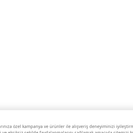
larınıza özel kampanya ve ürünler ile alışveriş deneyiminizi iyileşti
i ve eksiksiz şekilde faydalanmalarını sağlamak amacıyla sitemizi 