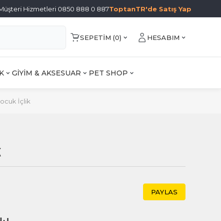
Müşteri Hizmetleri 0850 888 0 887
ToptanTR'de Satış Yap
SEPETIM (
0
)
HESABIM
K
GİYİM & AKSESUAR
PET SHOP
ocuk İçlik
k
PAYLAS