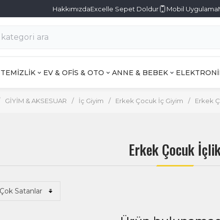
Hakkımızda
Excelle Sepet Doldur
Mobil Uygulama
TEMİZLİK
EV & OFİS & OTO
ANNE & BEBEK
ELEKTRONİ
GİYİM & AKSESUAR
/
İç Giyim
/
Erkek Çocuk İç Giyim
/
Erkek Ç
Erkek Çocuk İçli