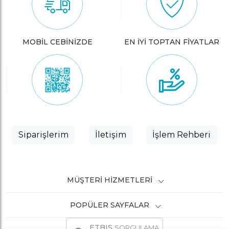
MOBİL CEBİNİZDE
EN İYİ TOPTAN FİYATLAR
Siparişlerim
İletişim
İşlem Rehberi
MÜŞTERI HIZMETLERI
POPÜLER SAYFALAR
ETBIS
SORGULAMA