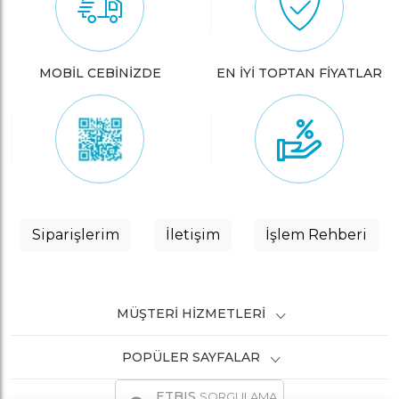
MOBİL CEBİNİZDE
EN İYİ TOPTAN FİYATLAR
Siparişlerim
İletişim
İşlem Rehberi
MÜŞTERI HIZMETLERI
POPÜLER SAYFALAR
ETBIS
SORGULAMA