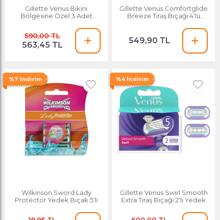
Gillette Venus Bikini
Gillette Venüs Comfortglide
Bölgesine Özel 3 Adet
Breeze Tıraş Bıçağı 4'lü
Yedek Başlık
Yedek
590,00 TL
549,90 TL
563,45 TL
%7 İndirim
%4 İndirim
Wilkinson Sword Lady
Gillette Venüs Swirl Smooth
Protector Yedek Bıçak 5'li
Extra Tıraş Bıçağı 2'li Yedek