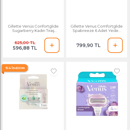
Gillette Venüs Confortglide
Gillette Venus Comfortglide
Sugarberry Kadın Tıraş
Spabreeze 6 Adet Yedek
Makinesi Yedeği 3'lü
Başlık
625,00 TL
799,90 TL
596,88 TL
%4 İndirim