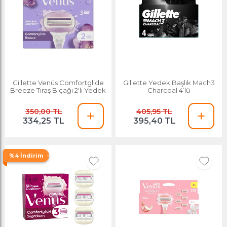
Gillette Venüs Comfortglide
Gillette Yedek Başlık Mach3
Breeze Tıraş Bıçağı 2'li Yedek
Charcoal 4’lü
350,00 TL
405,95 TL
334,25 TL
395,40 TL
%4 İndirim