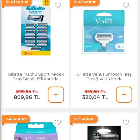
%10 İndirim
%10 İndirim
Gillette Mach3 Sport Yedek
Gillette Venüs Smooth Tıraş
Tıraş Bıçağı 15'li Kartela
Bıçağı 4'lü Yedek
899,95 TL
355,60 TL
809,96 TL
320,04 TL
%4 İndirim
%3 İndirim