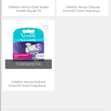
Gillette Venüs Start Kadın
Gillette Venüs Deluxe
Yedek Bıçak 5'li
Smooth Swirl Tıraş Bıçağı
Yedek 6'lı
TÜKENMİŞTİR
Gillette Venüs Deluxe
Smooth Swirl Tıraş Bıçağı
Yedek 3'lü