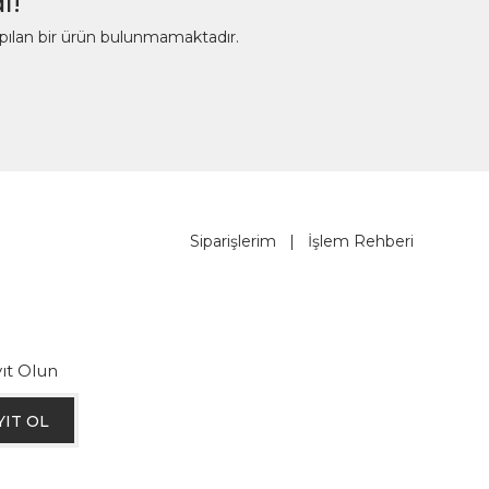
ı!
apılan bir ürün bulunmamaktadır.
Siparişlerim
|
İşlem Rehberi
ıt Olun
YIT OL