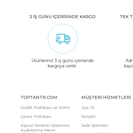
3 İŞ GÜNÜ İÇERİSİNDE KARGO
TEK T
Ürünleriniz 3 iş günü içerisinde
Adr
kargoya verilir.
kayd
TOPTANTR.COM
MÜŞTERI HIZMETLERI
Gizlilik Politikası ve KVKK
Üye Ol
Çerez Politikası
İletişim
Kişisel Verilerin İşlenmesi
İade İşlemleri
Aydınlatma Metni