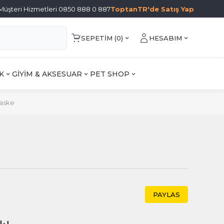
Müşteri Hizmetleri 0850 888 0 887
ToptanTR'de Satış Yap
SEPETIM (
0
)
HESABIM
K
GİYİM & AKSESUAR
PET SHOP
aske
PAYLAS