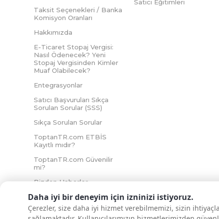
Satıcı Eğitimleri
Taksit Seçenekleri / Banka
Komisyon Oranları
Hakkımızda
E-Ticaret Stopaj Vergisi:
Nasıl Ödenecek? Yeni
Stopaj Vergisinden Kimler
Muaf Olabilecek?
Entegrasyonlar
Satıcı Başvuruları Sıkça
Sorulan Sorular (SSS)
Sıkça Sorulan Sorular
ToptanTR.com ETBİS
Kayıtlı mıdır?
ToptanTR.com Güvenilir
mi?
Bizden Haberler
Daha iyi bir deneyim için izninizi istiyoruz.
Çerezler, size daha iyi hizmet verebilmemizi, sizin ihtiyaç
sağlamaktadır. Kullanıcılarımızın hizmetlerimizden güvenl