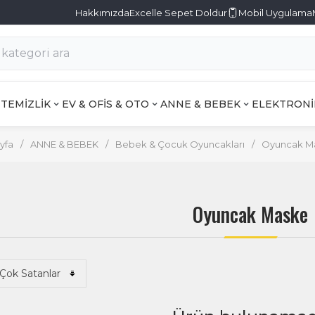
Hakkımızda
Excelle Sepet Doldur
Mobil Uygulama
TEMİZLİK
EV & OFİS & OTO
ANNE & BEBEK
ELEKTRONİ
yfa
/
ANNE & BEBEK
/
Bebek & Çocuk Oyuncakları
/
Oyuncak M
Oyuncak Maske