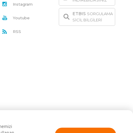
İNDİREBİLİRSİNİZ
Instagram
ETBIS
SORGULAMA
Youtube
SİCİL BİLGİLERİ
RSS
rmemizi
kullanan