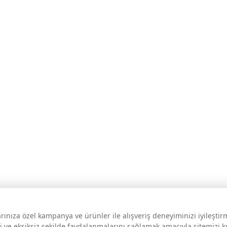
larınıza özel kampanya ve ürünler ile alışveriş deneyiminizi iyileşti
i ve eksiksiz şekilde faydalanmalarını sağlamak amacıyla sitemizi 