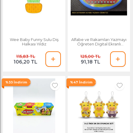
Wee Baby Funny Sulu Diş
Alfabe ve Rakamları Yazmayı
Halkası Yıldız
Öğreten Digital Ekranlı
Eğlenceli Eğitim Oyuncağı
115,83 TL
125,00 TL
106,20 TL
91,18 TL
%33 İndirim
%47 İndirim