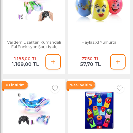
Vardem Uzaktan Kumandalı
Haylaz Xl Yumurta
Ful Fonksiyon Şarjlı Işıklı,
Buharlı Spin 360 Stunt Araba
Hg4-45 Yeşil
1.185,00 TL
77,50 TL
1.169,00 TL
57,70 TL
%1 İndirim
%33 İndirim