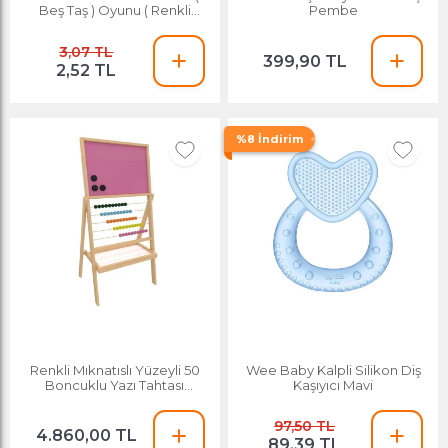
Beş Taş ) Oyunu ( Renkli
Pembe
Plastik ) ( 5 Taş & Kalamar
Oyunu )*250x24
3,07 TL
399,90 TL
2,52 TL
%8 İndirim
Renkli Mıknatıslı Yüzeyli 50
Wee Baby Kalpli Silikon Diş
Boncuklu Yazı Tahtası
Kaşıyıcı Mavi
30x40cm
97,50 TL
4.860,00 TL
89,39 TL