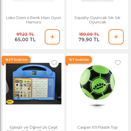
Lüks Özen 4 Renk Maxi Oyun
Squishy Oyuncak Sık Sık
Hamuru
Oyuncak
97,22 TL
150,00 TL
65,00 TL
79,90 TL
%27 İndirim
%7 İndirim
Eşleştir ve Öğren 24 Çeşit
Casper 101 Plastik Top