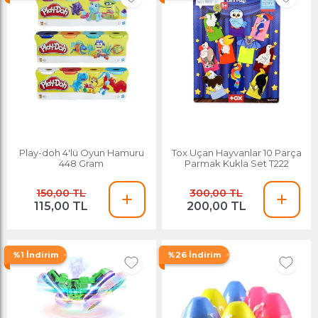
Play-doh 4'lü Oyun Hamuru
Tox Uçan Hayvanlar 10 Parça
448 Gram
Parmak Kukla Set T222
150,00 TL
300,00 TL
115,00 TL
200,00 TL
%1 İndirim
%26 İndirim