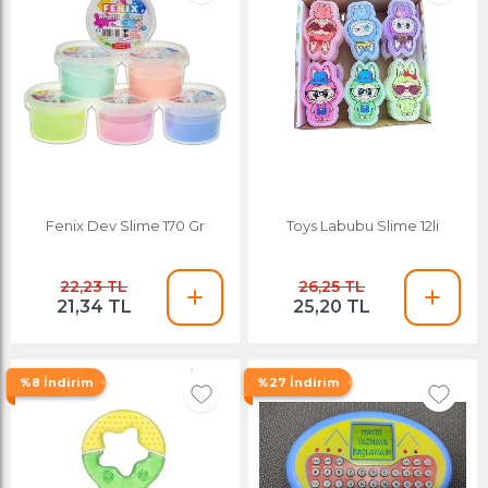
Fenix Dev Slime 170 Gr
Toys Labubu Slime 12li
22,23 TL
26,25 TL
21,34 TL
25,20 TL
%8 İndirim
%27 İndirim