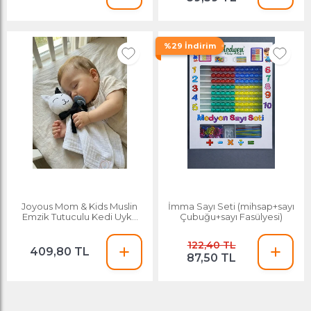
%29 İndirim
Joyous Mom & Kids Muslin
İmma Sayı Seti (mihsap+sayı
Emzik Tutuculu Kedi Uyku
Çubuğu+sayı Fasülyesi)
Arkadaşı Beyaz
122,40 TL
409,80 TL
87,50 TL