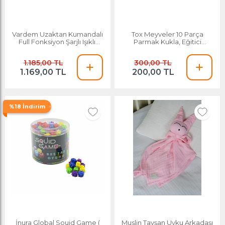
Vardem Uzaktan Kumandalı
Tox Meyveler 10 Parça
Full Fonksiyon Şarjlı Işıklı,
Parmak Kukla, Eğitici
Buharlı Spin 360 Stunt Araba
Oyuncak T105
Hg4-45 Mavi
1.185,00 TL
300,00 TL
1.169,00 TL
200,00 TL
%18 İndirim
İnura Global Souid Game (
Muslin Tavşan Uyku Arkadaşı