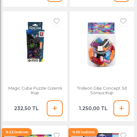
Magıc Cube Puzzle Gizemli
Trideon G&e Concept 3d
Küp
Sonsuz Küp
232,50 TL
1.250,00 TL
%23 İndirim
%33 İndirim