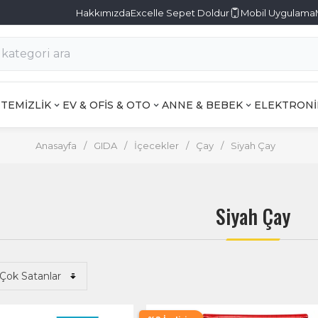
Hakkımızda
Excelle Sepet Doldur
Mobil Uygulama
TEMİZLİK
EV & OFİS & OTO
ANNE & BEBEK
ELEKTRONİ
Anasayfa
/
GIDA
/
İçecekler
/
Çay
/
Siyah Çay
Siyah Çay