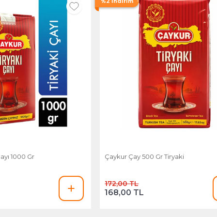
%2 İndirim
Çayı 1000 Gr
Çaykur Çay 500 Gr Tiryaki
172,00 TL
168,00 TL