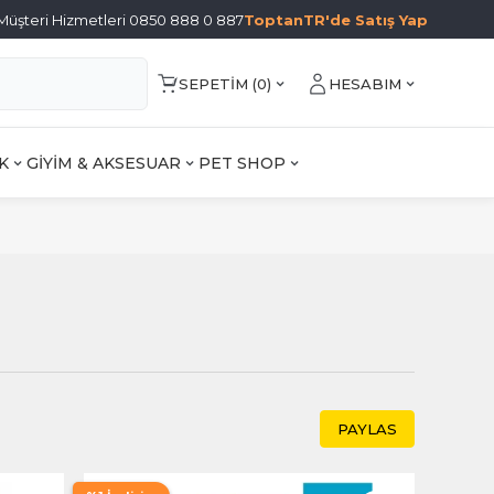
Müşteri Hizmetleri 0850 888 0 887
ToptanTR'de Satış Yap
SEPETIM (
0
)
HESABIM
K
GİYİM & AKSESUAR
PET SHOP
PAYLAS