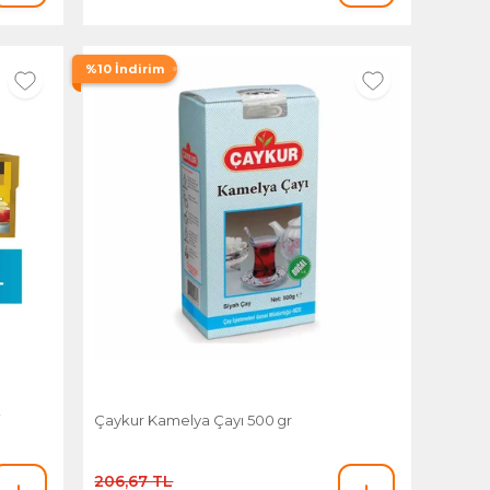
%10 İndirim
i
Çaykur Kamelya Çayı 500 gr
206,67 TL