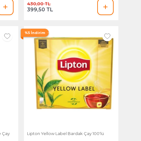
430,00 TL
399,50 TL
%5 İndirim
e Çay
Lipton Yellow Label Bardak Çay 100'lü