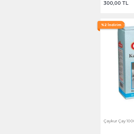
300,00 TL
%2 İndirim
Çaykur Çay 100