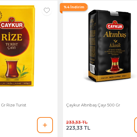
%4 İndirim
Gr Rize Turist
Çaykur Altınbaş Çayı 500 Gr
233,33 TL
223,33 TL