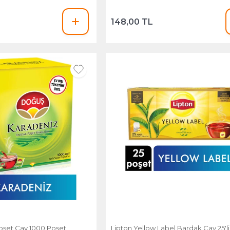
148,00 TL
şet Çay 1000 Poşet
Lipton Yellow Label Bardak Çay 25'li