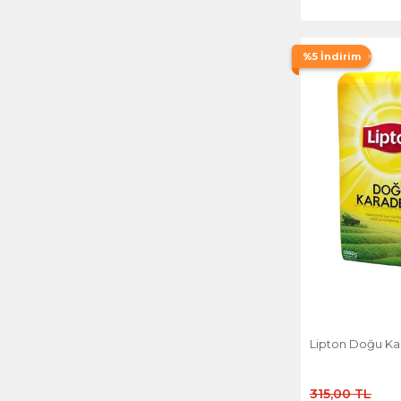
Ofçay
Mahmood
P&G
Neşe Çay
%5 İndirim
Tirebolu
Nurdem Çay
Unilever
Ofçay
Uniqexport
Reis
Tanay
Tirebolu
Ziraat Çay
Lipton Doğu Ka
315,00 TL