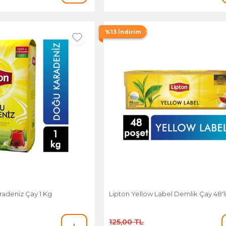
%13 İndirim
radeniz Çay 1 Kg
Lipton Yellow Label Demlik Çay 48'l
125,00 TL