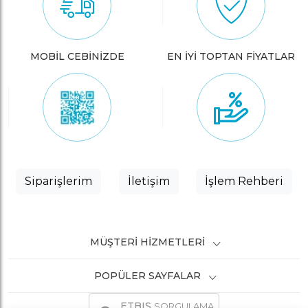
MOBİL CEBİNİZDE
EN İYİ TOPTAN FİYATLAR
Siparişlerim
İletişim
İşlem Rehberi
MÜŞTERI HIZMETLERI
POPÜLER SAYFALAR
ETBIS
SORGULAMA