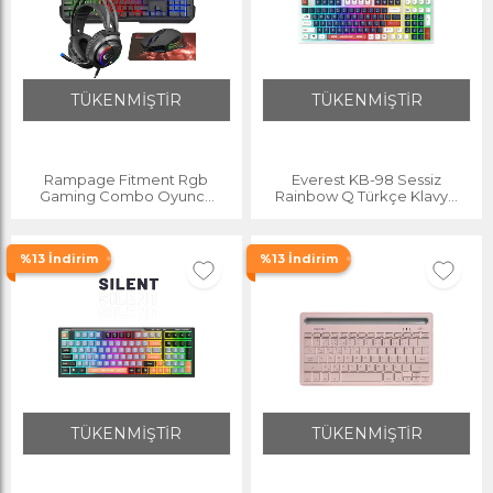
TÜKENMİŞTİR
TÜKENMİŞTİR
Rampage Fitment Rgb
Everest KB-98 Sessiz
Gaming Combo Oyuncu
Rainbow Q Türkçe Klavye
Klavye Mouse Kulaklık
Membrane Oyuncu Klavyesi
Mousepad Set (Rampage
Gaming Klavye
Türkiye Garantili)
%13 İndirim
%13 İndirim
TÜKENMİŞTİR
TÜKENMİŞTİR