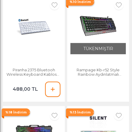
%10 İndirim
TÜKENMİŞTİR
Piranha 2375 Bluetooh
Rampage Kb-r52 Style
Wıreless Keyboard Kablosuz
Rainbow Aydınlatmalı
Klavye
Gaming Oyuncu Klavyesi
488,00 TL
%18 İndirim
%13 İndirim