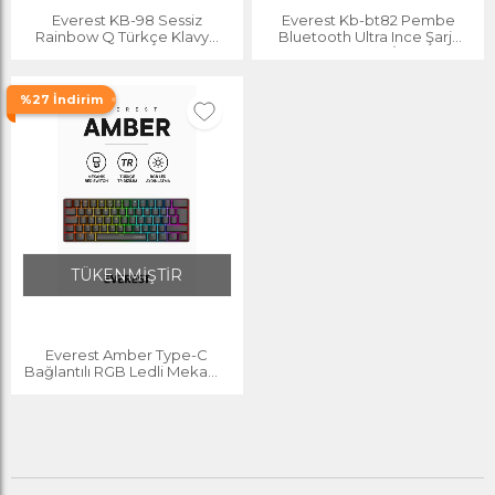
Everest KB-98 Sessiz
Everest Kb-bt82 Pembe
Rainbow Q Türkçe Klavye
Bluetooth Ultra Ince Şarjlı
Membrane Oyuncu Klavyesi
Mac Win Android İos Uyumlu
Gaming Klavye
Tablet Standlı Kablosuz
Klavye
%27 İndirim
TÜKENMİŞTİR
Everest Amber Type-C
Bağlantılı RGB Ledli Mekanik
Gaming Oyuncu Klavye Q
Red Switch