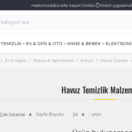
Hakkımızda
Excelle Sepet Doldur
Mobil Uygulama
TEMİZLİK
EV & OFİS & OTO
ANNE & BEBEK
ELEKTRONİ
/
Ev & Yaşam
/
Bahçe & Yapı Market
/
Bahçe
/
Havuz Ürünleri
Havuz Temizlik Malzem
Sayfa Boyutu
ürün