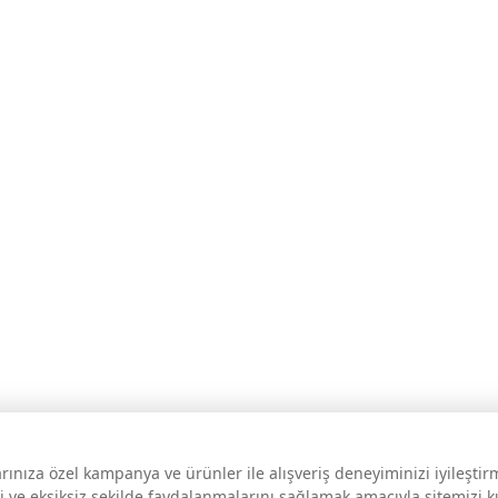
larınıza özel kampanya ve ürünler ile alışveriş deneyiminizi iyileşti
i ve eksiksiz şekilde faydalanmalarını sağlamak amacıyla sitemizi 