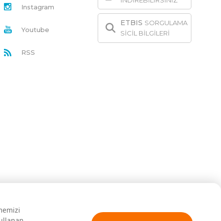
İNDİREBİLİRSİNİZ
Instagram
ETBIS
SORGULAMA
Youtube
SİCİL BİLGİLERİ
RSS
rmemizi
kullanan