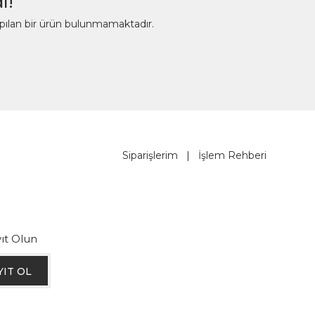
ı!
apılan bir ürün bulunmamaktadır.
Siparişlerim
|
İşlem Rehberi
ıt Olun
YIT OL