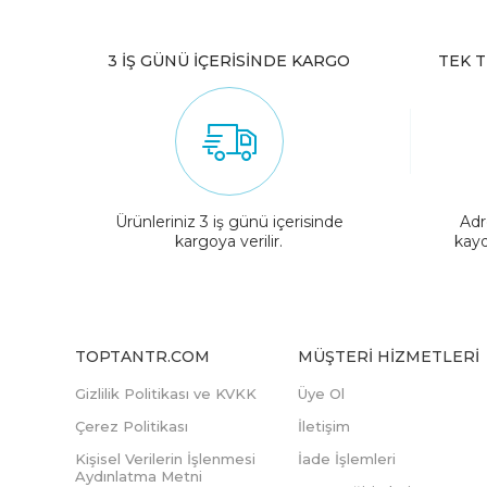
3 İŞ GÜNÜ İÇERİSİNDE KARGO
TEK T
Ürünleriniz 3 iş günü içerisinde
Adr
kargoya verilir.
kayd
TOPTANTR.COM
MÜŞTERI HIZMETLERI
Gizlilik Politikası ve KVKK
Üye Ol
Çerez Politikası
İletişim
Kişisel Verilerin İşlenmesi
İade İşlemleri
Aydınlatma Metni