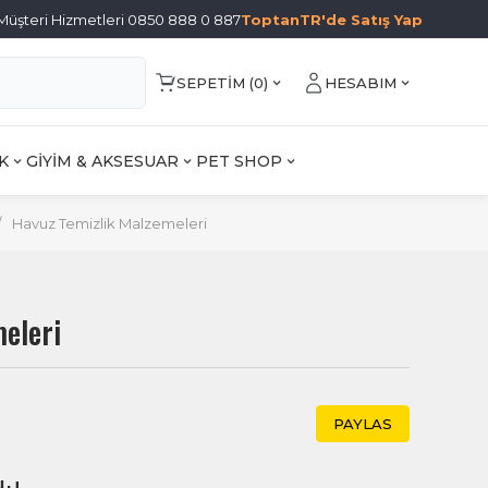
Müşteri Hizmetleri 0850 888 0 887
ToptanTR'de Satış Yap
SEPETIM (
0
)
HESABIM
K
GİYİM & AKSESUAR
PET SHOP
/
Havuz Temizlik Malzemeleri
eleri
PAYLAS