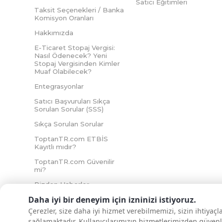
Satıcı Eğitimleri
Taksit Seçenekleri / Banka
Komisyon Oranları
Hakkımızda
E-Ticaret Stopaj Vergisi:
Nasıl Ödenecek? Yeni
Stopaj Vergisinden Kimler
Muaf Olabilecek?
Entegrasyonlar
Satıcı Başvuruları Sıkça
Sorulan Sorular (SSS)
Sıkça Sorulan Sorular
ToptanTR.com ETBİS
Kayıtlı mıdır?
ToptanTR.com Güvenilir
mi?
Bizden Haberler
Daha iyi bir deneyim için izninizi istiyoruz.
Çerezler, size daha iyi hizmet verebilmemizi, sizin ihtiyaç
sağlamaktadır. Kullanıcılarımızın hizmetlerimizden güvenl