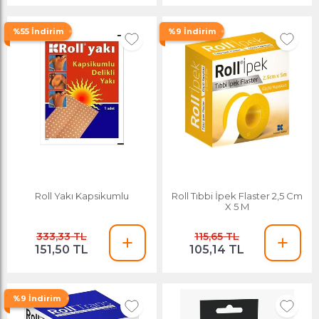
%55 İndirim
%9 İndirim
Roll Yakı Kapsikumlu
Roll Tıbbi İpek Flaster 2,5 Cm
X 5 M
333,33 TL
115,65 TL
151,50 TL
105,14 TL
%9 İndirim