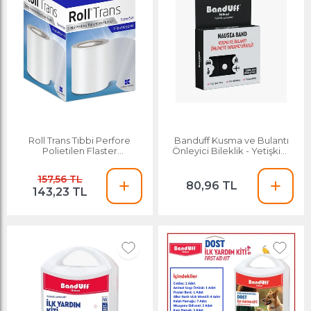
Roll Trans Tıbbi Perfore
Banduff Kusma ve Bulantı
Polietilen Flaster
Önleyici Bileklik - Yetişkin /
Hipoalerjenik 5 Cm X
Siyah
157,56 TL
80,96 TL
143,23 TL