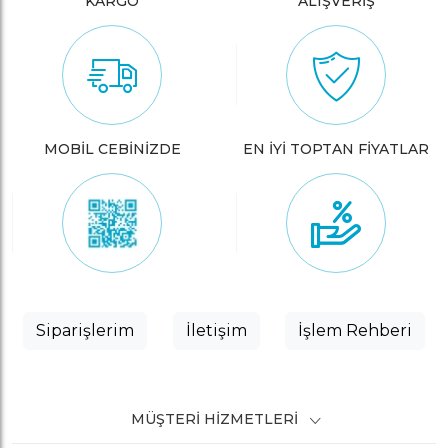
KARGO
ALIŞVERİŞ
MOBİL CEBİNİZDE
EN İYİ TOPTAN FİYATLAR
Siparişlerim
İletişim
İşlem Rehberi
MÜŞTERI HIZMETLERI