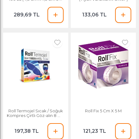
Pake
289,69 TL
133,06 TL
Roll Termojel Sıcak / Soğuk
Roll Fix 5 Cm X 5 M
Kompres Çırtlı Göz-alın 8 Cm
X 21 Cm
197,38 TL
121,23 TL