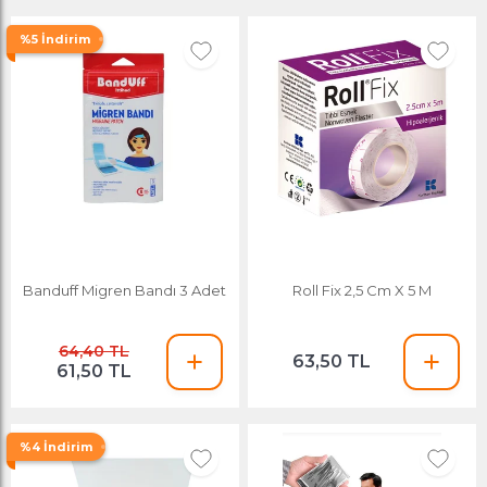
%5 İndirim
Banduff Migren Bandı 3 Adet
Roll Fix 2,5 Cm X 5 M
64,40 TL
63,50 TL
61,50 TL
%4 İndirim