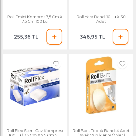
Roll Emici Kompres 7,5 Cm X
Roll Yara Bandı 10 Lu X 30
7,5 Cm 100 Lü
Adet
255,36 TL
346,95 TL
Roll Flex Steril Gaz Kompresi
Roll Bant Topuk Bandı 4 Adet
100 Lü ( 7,5 Cm X 7,5 Cm 5 Li
( Ayak Vuruklarını Önler )