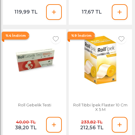
119,99 TL
17,67 TL
%4 İndirim
%9 İndirim
Roll Gebelik Testi
Roll Tıbbi İpek Flaster 10 Cm
X 5 M
40,00 TL
233,82 TL
38,20 TL
212,56 TL