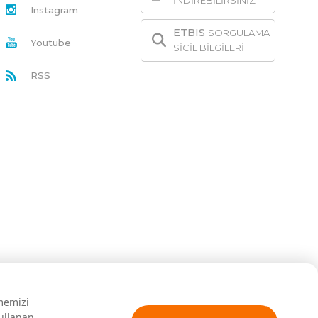
İNDİREBİLİRSİNİZ
Instagram
ETBIS
SORGULAMA
Youtube
SİCİL BİLGİLERİ
RSS
rmemizi
kullanan