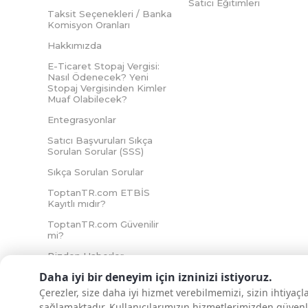
Satıcı Eğitimleri
Taksit Seçenekleri / Banka
Komisyon Oranları
Hakkımızda
E-Ticaret Stopaj Vergisi:
Nasıl Ödenecek? Yeni
Stopaj Vergisinden Kimler
Muaf Olabilecek?
Entegrasyonlar
Satıcı Başvuruları Sıkça
Sorulan Sorular (SSS)
Sıkça Sorulan Sorular
ToptanTR.com ETBİS
Kayıtlı mıdır?
ToptanTR.com Güvenilir
mi?
Bizden Haberler
Daha iyi bir deneyim için izninizi istiyoruz.
Çerezler, size daha iyi hizmet verebilmemizi, sizin ihtiyaç
sağlamaktadır. Kullanıcılarımızın hizmetlerimizden güvenl