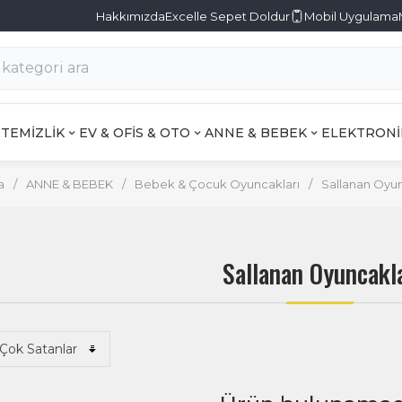
Hakkımızda
Excelle Sepet Doldur
Mobil Uygulama
TEMİZLİK
EV & OFİS & OTO
ANNE & BEBEK
ELEKTRONİ
a
/
ANNE & BEBEK
/
Bebek & Çocuk Oyuncakları
/
Sallanan Oyu
Sallanan Oyuncakl