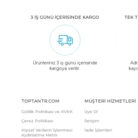
3 İŞ GÜNÜ İÇERİSİNDE KARGO
TEK T
Ürünleriniz 3 iş günü içerisinde
Adr
kargoya verilir.
kayd
TOPTANTR.COM
MÜŞTERI HIZMETLERI
Gizlilik Politikası ve KVKK
Üye Ol
Çerez Politikası
İletişim
Kişisel Verilerin İşlenmesi
İade İşlemleri
Aydınlatma Metni