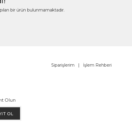
ı!
apılan bir ürün bulunmamaktadır.
Siparişlerim
|
İşlem Rehberi
ıt Olun
YIT OL