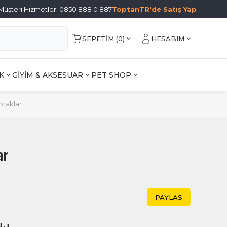
Müşteri Hizmetleri 0850 888 0 887
ToptanTR'de Satış Yap
SEPETIM (
0
)
HESABIM
K
GİYİM & AKSESUAR
PET SHOP
ncaklar
ar
PAYLAS