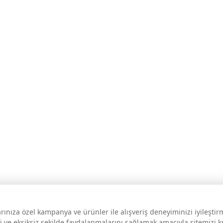
larınıza özel kampanya ve ürünler ile alışveriş deneyiminizi iyileşti
i ve eksiksiz şekilde faydalanmalarını sağlamak amacıyla sitemizi 