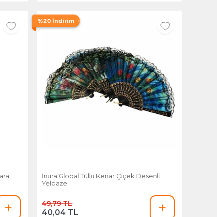
%20 İndirim
ara
İnura Global Tüllü Kenar Çiçek Desenli
Yelpaze
49,79 TL
40,04 TL