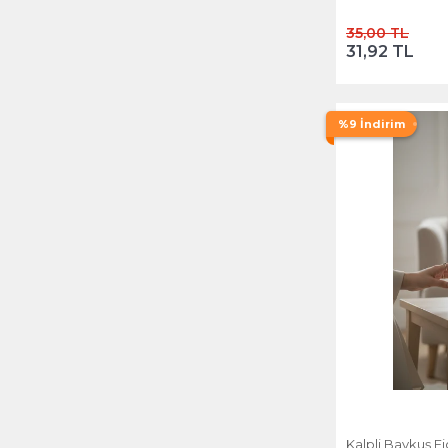
35,00 TL
31,92 TL
%9 İndirim
Kalpli Baykuş Fi