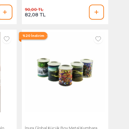
90,00 TL
82,08 TL
%20 İndirim
blo
İnura Global Küçük Boy Metal Kumbara