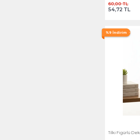
60,00 TL
54,72 TL
%9 İndirim
Tilki Figürlü Dek