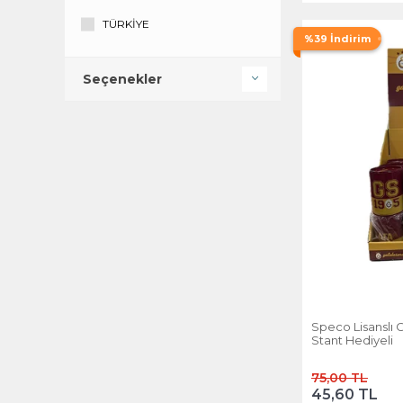
TÜRKİYE
%39 İndirim
Seçenekler
Speco Lisanslı 
Stant Hediyeli
75,00 TL
45,60 TL