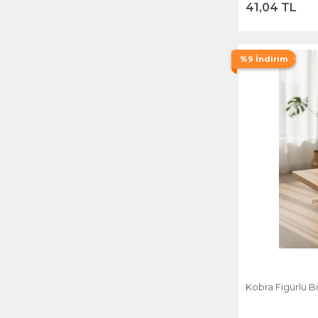
41,04 TL
%9 İndirim
Kobra Figürlü B