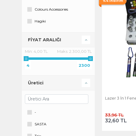
%4 İndirim
Colours Accessories
Hagiki
İnura Global
FİYAT ARALIĞI
Nerox
Min:
4,00 TL
Maks:
2.300,00 TL
Öncü
4
2300
Pazarois
Sasta
Üretici
Speco
Lazer 3 İn 1 Fene
Trix
-
33,96 TL
Tuvart
32,60 TL
SASTA
Trix