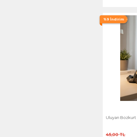
%9 İndirim
Uluyan Bozkurt 
45,00 TL