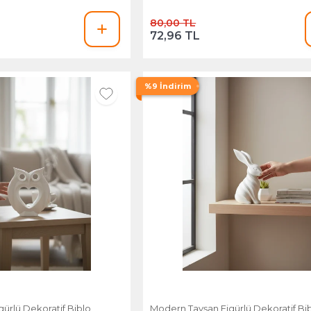
80,00 TL
72,96 TL
%9 İndirim
gürlü Dekoratif Biblo
Modern Tavşan Figürlü Dekoratif Bi