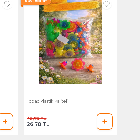
%39 İndirim
Topaç Plastik Kaliteli
43,75 TL
26,78 TL