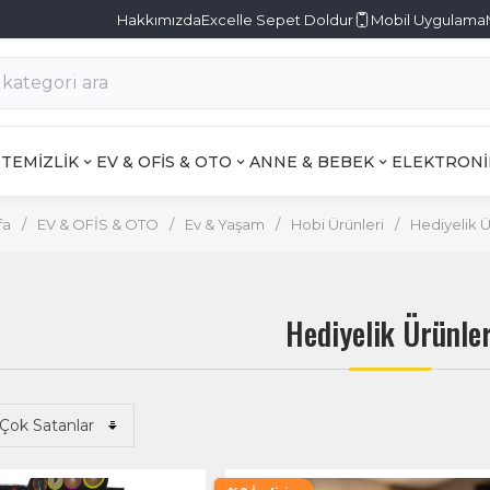
Hakkımızda
Excelle Sepet Doldur
Mobil Uygulama
TEMİZLİK
EV & OFİS & OTO
ANNE & BEBEK
ELEKTRONİ
fa
/
EV & OFİS & OTO
/
Ev & Yaşam
/
Hobi Ürünleri
/
Hediyelik Ü
Hediyelik Ürünle