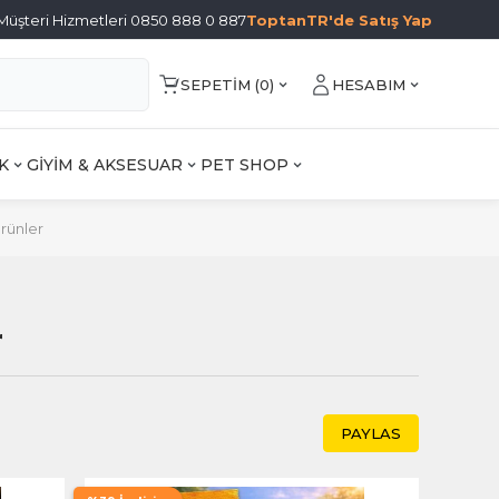
Müşteri Hizmetleri 0850 888 0 887
ToptanTR'de Satış Yap
SEPETIM (
0
)
HESABIM
K
GİYİM & AKSESUAR
PET SHOP
rünler
r
PAYLAS