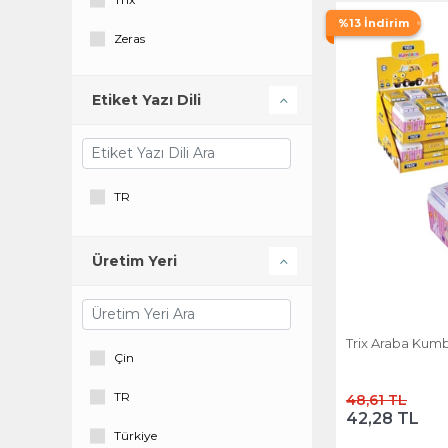
%13 İndirim
Zeras
Etiket Yazı Dili
TR
Üretim Yeri
Trix Araba Kumb
Çin
TR
48,61 TL
42,28 TL
Türkiye