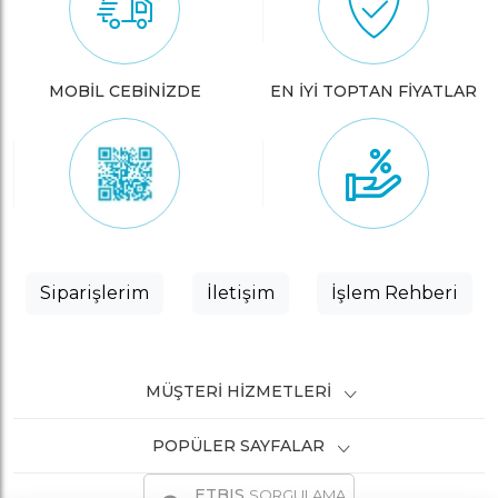
MOBİL CEBİNİZDE
EN İYİ TOPTAN FİYATLAR
Siparişlerim
İletişim
İşlem Rehberi
MÜŞTERI HIZMETLERI
POPÜLER SAYFALAR
ETBIS
SORGULAMA