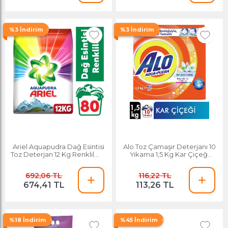
%3 İndirim
%3 İndirim
Ariel Aquapudra Dağ Esintisi
Alo Toz Çamaşır Deterjanı 10
Toz Deterjan 12 Kg Renklilere
Yıkama 1,5 Kg Kar Çiçeği
Özel
Ferahlığı
692,06 TL
116,22 TL
674,41 TL
113,26 TL
%18 İndirim
%45 İndirim