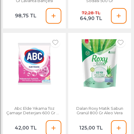
Gr Lavanta Bahçesi
Sodası 500 Gr
72,28 TL
98,75 TL
64,90 TL
Abc Elde Yıkama Toz
Dalan Roxy Matik Sabun
Çamaşır Deterjanı 600 Gr Gül
Granül 800 Gr Aleo Vera
Tutkusu
42,00 TL
125,00 TL