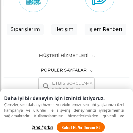
Siparişlerim
İletişim
İşlem Rehberi
MÜŞTERI HIZMETLERI
POPÜLER SAYFALAR
ETBIS
SORGULAMA
SİCİL BİLGİLERİ
Daha iyi bir deneyim için izninizi istiyoruz.
Çerezler, size daha iyi hizmet verebilmemizi, sizin ihtiyaçlarınıza özel
kampanya ve ürünler ile alışveriş deneyiminizi iyileştirmemizi
sağlamaktadır. Kullanıcılarımızın hizmetlerimizden güvenli ve
İNTERNETTE GÜVENLİ ALIŞVERİŞ
Tüm hakları saklıdır.
eksiksiz şekilde faydalanmalarını sağlamak amacıyla sitemizi
Kabul Et Ve Devam Et
kullanan kişilerin gizliliğini korumayı önemsiyoruz. "Kabul Et"
seçeneği ile tüm çerezleri kabul edebilirsiniz veya
"Çerez Ayarları"