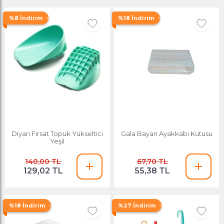
%8 İndirim
%18 İndirim
Diyarı Fırsat Topuk Yükseltici
Gala Bayan Ayakkabı Kutusu
Yeşil
140,00 TL
67,70 TL
129,02 TL
55,38 TL
%18 İndirim
%27 İndirim