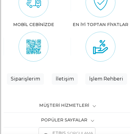
MOBİL CEBİNİZDE
EN İYİ TOPTAN FİYATLAR
Siparişlerim
İletişim
İşlem Rehberi
MÜŞTERI HIZMETLERI
POPÜLER SAYFALAR
ETBIS
SORGULAMA