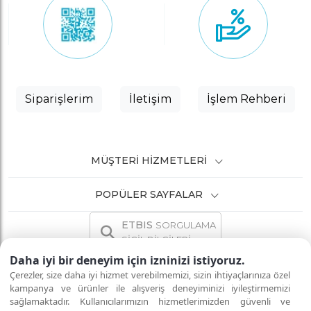
Siparişlerim
İletişim
İşlem Rehberi
MÜŞTERI HIZMETLERI
POPÜLER SAYFALAR
ETBIS
SORGULAMA
SİCİL BİLGİLERİ
Daha iyi bir deneyim için izninizi istiyoruz.
Çerezler, size daha iyi hizmet verebilmemizi, sizin ihtiyaçlarınıza özel
kampanya ve ürünler ile alışveriş deneyiminizi iyileştirmemizi
sağlamaktadır. Kullanıcılarımızın hizmetlerimizden güvenli ve
İNTERNETTE GÜVENLİ ALIŞVERİŞ