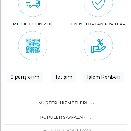
MOBİL CEBİNİZDE
EN İYİ TOPTAN FİYATLAR
Siparişlerim
İletişim
İşlem Rehberi
MÜŞTERI HIZMETLERI
POPÜLER SAYFALAR
ETBIS
SORGULAMA