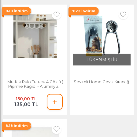
%10 İndirim
%22 İndirim
TÜKENMİŞTİR
Mutfak Rulo Tutucu 4 Gözlü (
Sevimli Home Ceviz Kıracağı
Pişirme Kağıdı - Alüminyum
Folyo Vs Rulolarınızı
Düzenler)
150,00 TL
135,00 TL
%18 İndirim