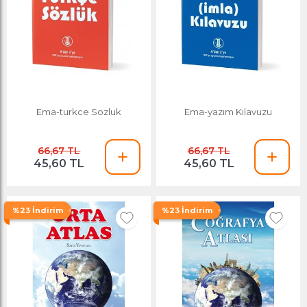
Ema-turkce Sozluk
Ema-yazım Kılavuzu
66,67 TL
66,67 TL
45,60 TL
45,60 TL
%23 İndirim
%23 İndirim