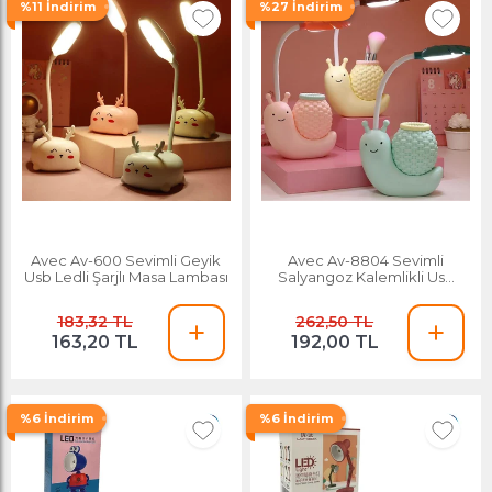
%11 İndirim
%27 İndirim
Avec Av-600 Sevimli Geyik
Avec Av-8804 Sevimli
Usb Ledli Şarjlı Masa Lambası
Salyangoz Kalemlikli Usb
Ledli Şarjlı Masa Lambası
183,32 TL
262,50 TL
163,20 TL
192,00 TL
%6 İndirim
%6 İndirim