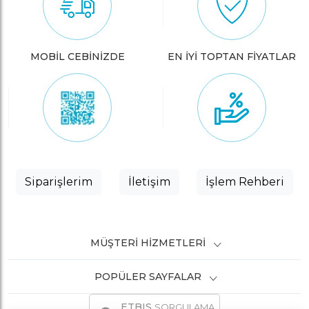
MOBİL CEBİNİZDE
EN İYİ TOPTAN FİYATLAR
Siparişlerim
İletişim
İşlem Rehberi
MÜŞTERI HIZMETLERI
POPÜLER SAYFALAR
ETBIS
SORGULAMA