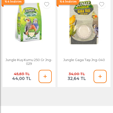
%4 İndirim
%4 İndirim
Jungle Kuş Kumu 250 Gr Jng-
Jungle Gaga Taşı Jng-040
029
45,83 TL
34,00 TL
44,00 TL
32,64 TL