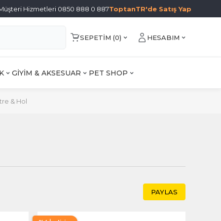
Müşteri Hizmetleri 0850 888 0 887
ToptanTR'de Satış Yap
SEPETIM (
0
)
HESABIM
K
GİYİM & AKSESUAR
PET SHOP
tre & Hol
PAYLAS