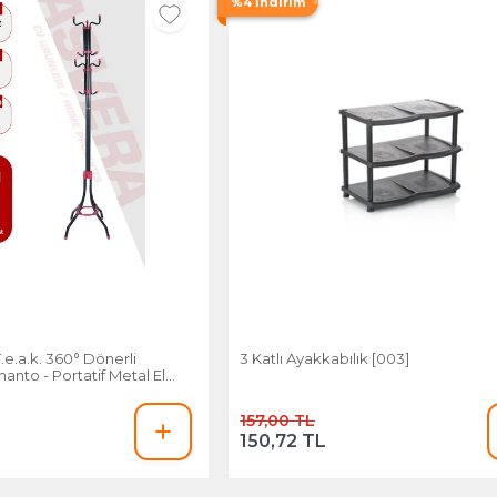
%4 İndirim
.e.a.k. 360° Dönerli
3 Katlı Ayakkabılık [003]
to - Portatif Metal Elbise
dı
157,00 TL
150,72 TL