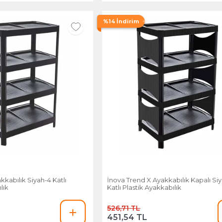
%14 İndirim
kkabılık Siyah-4 Katlı
İnova Trend X Ayakkabılık Kapalı Si
lık
Katlı Plastik Ayakkabılık
526,71 TL
451,54 TL