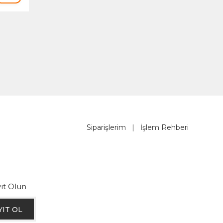
Siparişlerim
|
İşlem Rehberi
ıt Olun
YIT OL