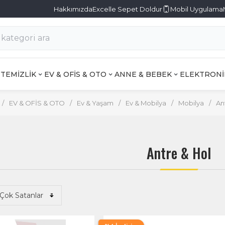
Hakkımızda
Excelle Sepet Doldur
Mobil Uygulama
TEMİZLİK
EV & OFİS & OTO
ANNE & BEBEK
ELEKTRONİ
/
EV & OFİS & OTO
/
Ev & Yaşam
/
Ev & Mobilya
/
Mobilya
/
An
Antre & Hol