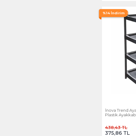
%14 İndirim
İnova Trend Aya
Plastik Ayakkabı
438,43 TL
375,86 TL