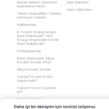
Kişisel Verilerin İşlenmesi
İade İşlemleri
Aydınlatma Metni
Satıcı Eğitimleri
Taksit Seçenekleri / Banka
Komisyon Oranları
Hakkımızda
E-Ticaret Stopaj Vergisi:
Nasıl Ödenecek? Yeni
Stopaj Vergisinden Kimler
Muaf Olabilecek?
Entegrasyonlar
Satıcı Başvuruları Sıkça
Sorulan Sorular (SSS)
Sıkça Sorulan Sorular
ToptanTR.com ETBİS
Kayıtlı mıdır?
ToptanTR.com Güvenilir
mi?
Bizden Haberler
Daha iyi bir deneyim için izninizi istiyoruz.