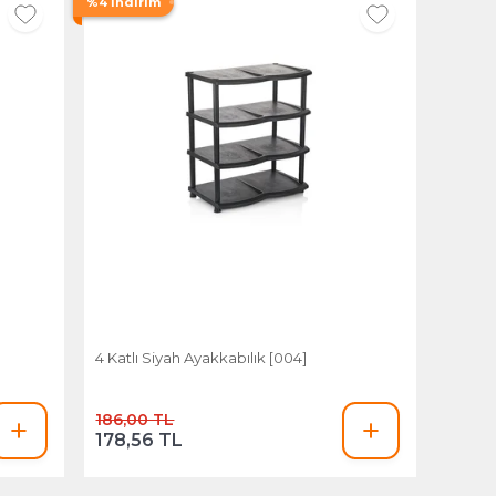
%4 İndirim
4 Katlı Siyah Ayakkabılık [004]
186,00 TL
178,56 TL