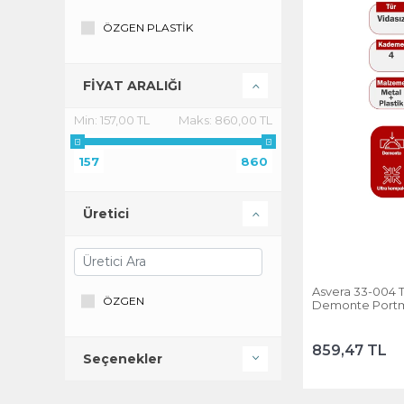
ÖZGEN PLASTİK
FİYAT ARALIĞI
Min:
157,00 TL
Maks:
860,00 TL
157
860
Üretici
Asvera 33-004 T
ÖZGEN
Demonte Portman
Şapka Askı Stan
859,47 TL
Seçenekler