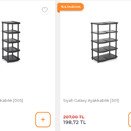
%4 İndirim
kabılık [005]
Siyah Galaxy Ayakkabılık [301]
207,00 TL
198,72 TL