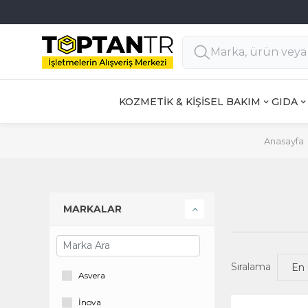
Full 3D Secure ile GÜVENLİ ALIŞVERİŞ
KOZMETİK & KİŞİSEL BAKIM
GIDA
Anasayfa
MARKALAR
Sıralama
Asvera
İnova