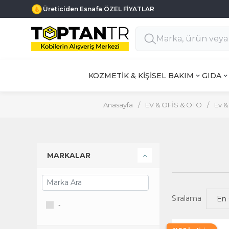
Üreticiden Esnafa ÖZEL FİYATLAR
KOZMETİK & KİŞİSEL BAKIM
GIDA
Anasayfa
/
EV & OFİS & OTO
/
Ev &
MARKALAR
Sıralama
-