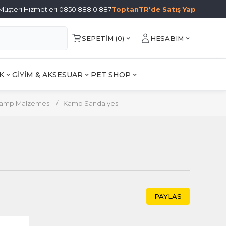
Müşteri Hizmetleri 0850 888 0 887
ToptanTR'de Satış Yap
SEPETIM (
0
)
HESABIM
K
GİYİM & AKSESUAR
PET SHOP
amp Malzemesi
/
Kamp Sandalyesi
PAYLAS