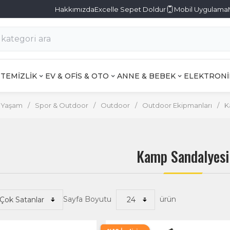
Hakkımızda
Excelle Sepet Doldur
Mobil Uygulama
TEMİZLİK
EV & OFİS & OTO
ANNE & BEBEK
ELEKTRONİ
 Yaşam
/
Spor & Outdoor
/
Outdoor
/
Outdoor Ekipmanları
/
K
Kamp Sandalyesi
Sayfa Boyutu
ürün