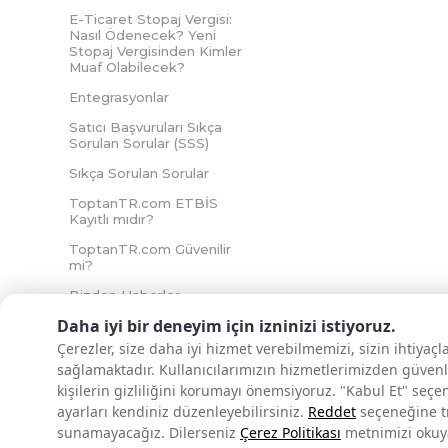
E-Ticaret Stopaj Vergisi:
Nasıl Ödenecek? Yeni
Stopaj Vergisinden Kimler
Muaf Olabilecek?
Entegrasyonlar
Satıcı Başvuruları Sıkça
Sorulan Sorular (SSS)
Sıkça Sorulan Sorular
ToptanTR.com ETBİS
Kayıtlı mıdır?
ToptanTR.com Güvenilir
mi?
Bizden Haberler
Daha iyi bir deneyim için izninizi istiyoruz.
Çerezler, size daha iyi hizmet verebilmemizi, sizin ihtiyaç
sağlamaktadır. Kullanıcılarımızın hizmetlerimizden güvenl
İNTERNETTE GÜVENLİ ALIŞVERİŞ
kişilerin gizliliğini korumayı önemsiyoruz. "Kabul Et" seçe
ayarları kendiniz düzenleyebilirsiniz.
Reddet
seçeneğine tık
sunamayacağız.
Dilerseniz
Çerez Politikası
metnimizi okuyar