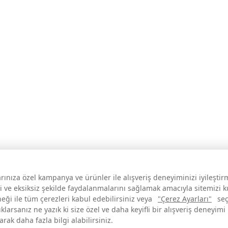
larınıza özel kampanya ve ürünler ile alışveriş deneyiminizi iyileşti
i ve eksiksiz şekilde faydalanmalarını sağlamak amacıyla sitemizi 
neği ile tüm çerezleri kabul edebilirsiniz veya
"Çerez Ayarları"
seç
larsanız ne yazık ki size özel ve daha keyifli bir alışveriş deneyimi
ak daha fazla bilgi alabilirsiniz.