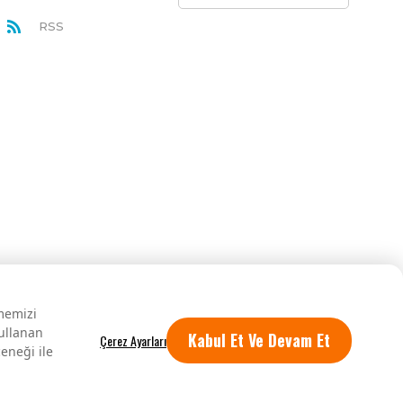
RSS
rmemizi
kullanan
Kabul Et Ve Devam Et
eneği ile
Tüm hakları saklıdır.