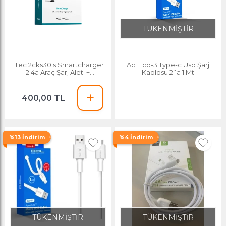
TÜKENMİŞTİR
Ttec 2cks30ls Smartcharger
Acl Eco-3 Type-c Usb Şarj
2.4a Araç Şarj Aleti +
Kablosu 2.1a 1 Mt
Lightning Kablo
400,00 TL
%13 İndirim
%4 İndirim
TÜKENMİŞTİR
TÜKENMİŞTİR