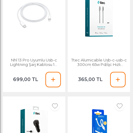
Nhl 13 Pro Uyumlu Usb-c
Ttec Alumicable Usb-c-usb-c
Lightning Şarj Kablosu 1m
300cm 65w Pd/qc Hızlı
Nhlshop 105135
Şarj/data Kablosu
699,00 TL
365,00 TL