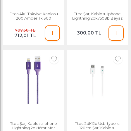
Eltos Akü Takviye Kablosu
Ttec Şarj Kablosu Iphone
200 Amper Tk 300
Lightning 2dk7508b Beyaz
797,50 TL
300,00 TL
712,01 TL
Ttec Şarj Kablosu Iphone
Ttec 2dk12b Usb-type-c
Lightning 2dk16mr Mor
120cm Şarj Kablosu