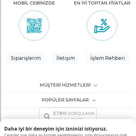
MOBİL CEBİNİZDE
EN İYİ TOPTAN FİYATLAR
Siparişlerim
İletişim
İşlem Rehberi
MÜŞTERI HIZMETLERI
POPÜLER SAYFALAR
ETBIS
SORGULAMA
SİCİL BİLGİLERİ
Daha iyi bir deneyim için izninizi istiyoruz.
Çerezler, size daha iyi hizmet verebilmemizi, sizin ihtiyaçlarınıza özel