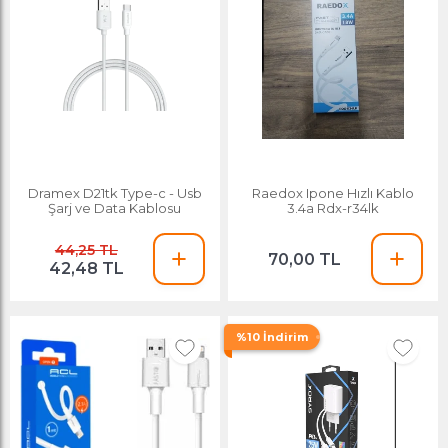
Dramex D21tk Type-c - Usb
Raedox Ipone Hızlı Kablo
Şarj ve Data Kablosu
3.4a Rdx-r34lk
44,25 TL
70,00 TL
42,48 TL
%10 İndirim