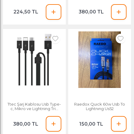
224,50 TL
380,00 TL
Ttec Şarj Kablosu Usb Type-
Raedox Quıck 60w Usb To
c, Mikro ve Lightning Trio
Lıghtnıng Us52
2dk7521s Siyah
380,00 TL
150,00 TL