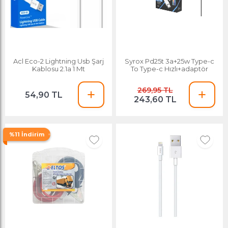
Acl Eco-2 Lightning Usb Şarj
Syrox Pd25t 3a+25w Type-c
Kablosu 2.1a 1 Mt
To Type-c Hızlı+adaptör
269,95 TL
54,90 TL
243,60 TL
%11 İndirim