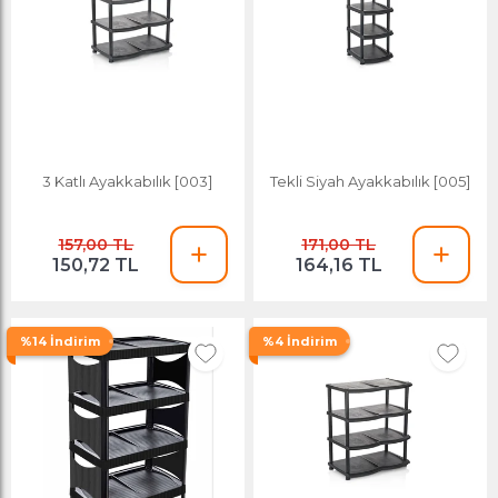
3 Katlı Ayakkabılık [003]
Tekli Siyah Ayakkabılık [005]
157,00 TL
171,00 TL
150,72 TL
164,16 TL
%14 İndirim
%4 İndirim