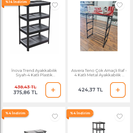
%14 İndirim
İnova Trend Ayakkabılık
Asvera Teno Çok Amaçlı Raf -
Siyah-4 Katlı Plastik
4 Katlı Metal Ayakkabılık -
Ayakkabılık
Organize
438,43 TL
424,37 TL
375,86 TL
%4 İndirim
%4 İndirim