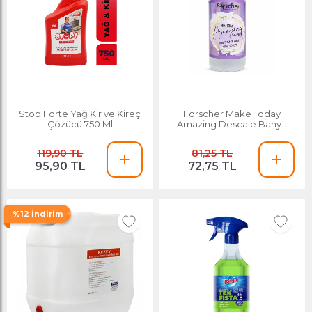
Stop Forte Yağ Kir ve Kireç
Forscher Make Today
Çözücü 750 Ml
Amazing Descale Banyo
Temizleyici & Kireç Sökücü
475 Ml
119,90 TL
81,25 TL
95,90 TL
72,75 TL
%12 İndirim