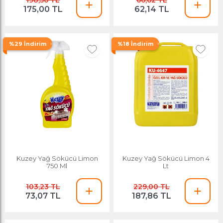
198,56 TL
66,62 TL
175,00 TL
62,14 TL
%29 İndirim
%18 İndirim
Kuzey Yağ Sökücü Limon
Kuzey Yağ Sökücü Limon 4
750 Ml
Lt
103,23 TL
229,00 TL
73,07 TL
187,86 TL