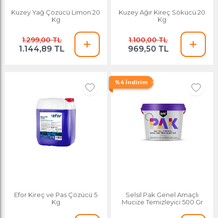
Kuzey Yağ Çözücü Limon 20
Kuzey Ağır Kireç Sökücü 20
Kg
Kg
1.299,00 TL
1.100,00 TL
1.144,89 TL
969,50 TL
%4 İndirim
Efor Kireç ve Pas Çözücü 5
Selsil Pak Genel Amaçlı
Kg
Mucize Temizleyici 500 Gr