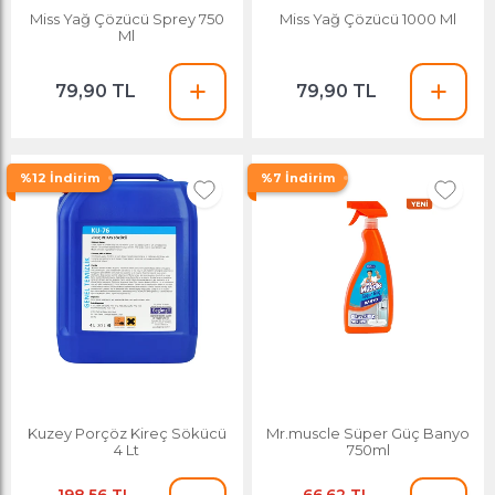
Miss Yağ Çözücü Sprey 750
Miss Yağ Çözücü 1000 Ml
Ml
79,90 TL
79,90 TL
%12 İndirim
%7 İndirim
Kuzey Porçöz Kireç Sökücü
Mr.muscle Süper Güç Banyo
4 Lt
750ml