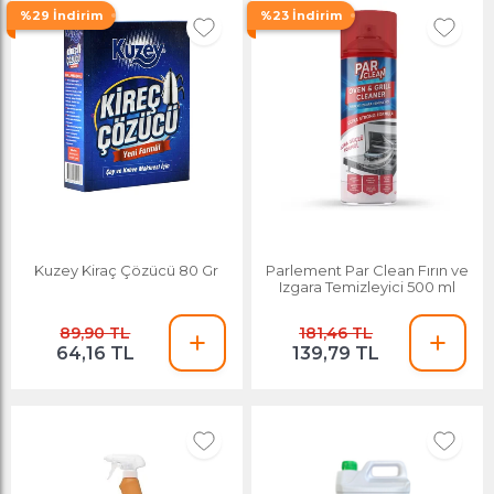
%29 İndirim
%23 İndirim
Kuzey Kiraç Çözücü 80 Gr
Parlement Par Clean Fırın ve
Izgara Temizleyici 500 ml
89,90 TL
181,46 TL
64,16 TL
139,79 TL