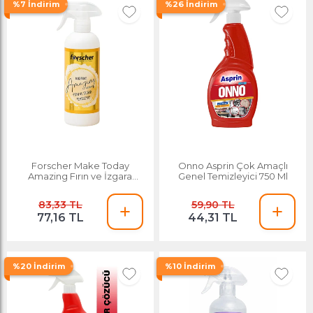
%7 İndirim
%26 İndirim
Forscher Make Today
Onno Asprin Çok Amaçlı
Amazing Fırın ve İzgara
Genel Temizleyici 750 Ml
Temizleyici 475 Ml
83,33 TL
59,90 TL
77,16 TL
44,31 TL
%20 İndirim
%10 İndirim