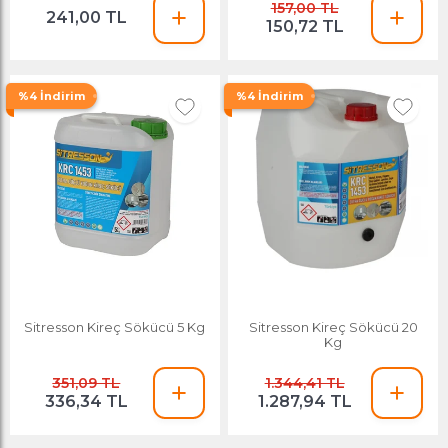
157,00 TL
241,00 TL
150,72 TL
%4 İndirim
%4 İndirim
Sitresson Kireç Sökücü 5 Kg
Sitresson Kireç Sökücü 20
Kg
351,09 TL
1.344,41 TL
336,34 TL
1.287,94 TL