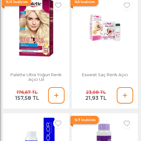
%11 İndirim
%5 İndirim
Palette Ultra Yoğun Renk
Esweet Saç Renk Açıcı
Açıcı Uil
176,67 TL
23,08 TL
157,58 TL
21,93 TL
%7 İndirim