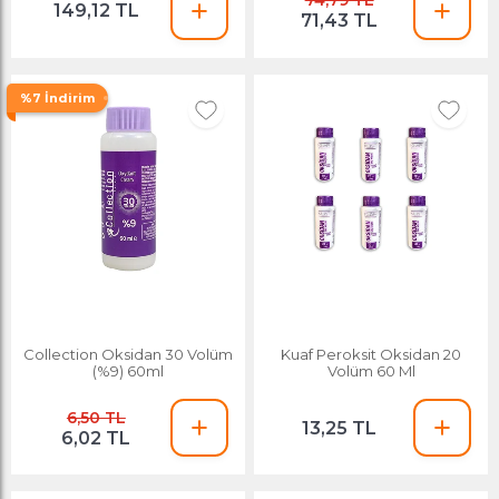
74,79 TL
149,12 TL
71,43 TL
%7 İndirim
Collection Oksidan 30 Volüm
Kuaf Peroksit Oksidan 20
(%9) 60ml
Volüm 60 Ml
6,50 TL
13,25 TL
6,02 TL