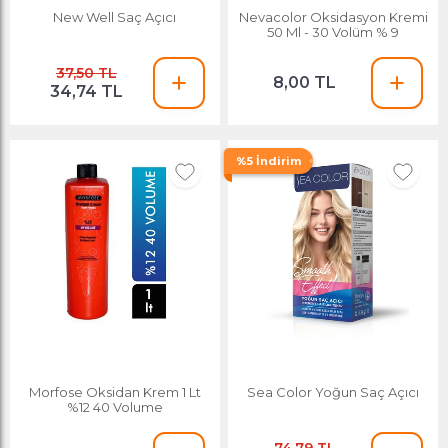
New Well Saç Açıcı
Nevacolor Oksidasyon Kremi
50 Ml - 30 Volüm % 9
37,50 TL
8,00 TL
34,74 TL
%5 İndirim
Morfose Oksidan Krem 1 Lt
Sea Color Yoğun Saç Açıcı
%12 40 Volume