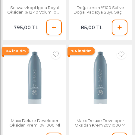
Schwarzkopf Igora Royal
Doğaltercih %100 Saf ve
Oksidan % 12 40 Volum 1000
Doğal Papatya Suyu Saç ve
Ml
Cilt Toniği / Hidrosol 100 Ml
(chamomile Water)
795,00 TL
85,00 TL
%4 İndirim
%4 İndirim
Maxx Deluxe Developer
Maxx Deluxe Developer
Oksidan Krem 10v 1000 Ml
Oksidan Krem 20v 1000 Ml