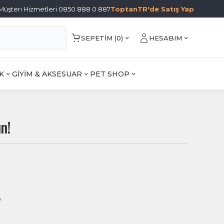
Müşteri Hizmetleri 0850 888 0 887
ToptanTR'de Satış Yap
SEPETIM (
0
)
HESABIM
K
GİYİM & AKSESUAR
PET SHOP
n!