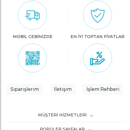
MOBİL CEBİNİZDE
EN İYİ TOPTAN FİYATLAR
Siparişlerim
İletişim
İşlem Rehberi
MÜŞTERI HIZMETLERI
POPÜLER SAYFALAR