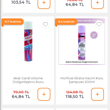
70,00 TL
103,54 TL
64,84 TL
%7 İndirim
%4 İndirim
Akat Gardi Volume
Morfose Ekstra Hacim Kuru
Dolgunlaştırıcı Kuru
Şampuan 200ml
Şampuan 200 Ml
70,00 TL
124,08 TL
64,84 TL
118,50 TL