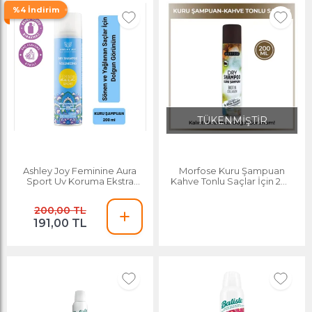
%4 İndirim
TÜKENMİŞTİR
Ashley Joy Feminine Aura
Morfose Kuru Şampuan
Sport Uv Koruma Ekstra
Kahve Tonlu Saçlar İçin 200
Hacim Kuru Şampuan 200 Ml
ml
Limon Kokulu Saç Parfümü
200,00 TL
Etkili
191,00 TL