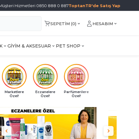
Müşteri Hizmetleri 0850 888 0 887
ToptanTR'de Satış Yap
SEPETIM (
0
)
HESABIM
K
GİYİM & AKSESUAR
PET SHOP
Marketlere
Eczanelere
Parfümerilere
Özel!
Özel!
Özel!