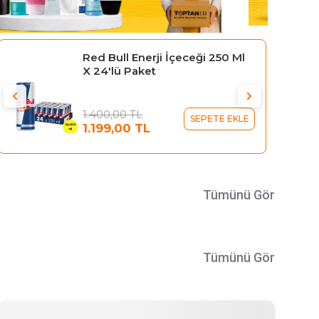
Gillette Blue 3 Tıraş Bıçağı 10'lu
Kartela Comfort Plus
329,95 TL
SEPETE EKLE
289,95 TL
Tümünü Gör
Tümünü Gör