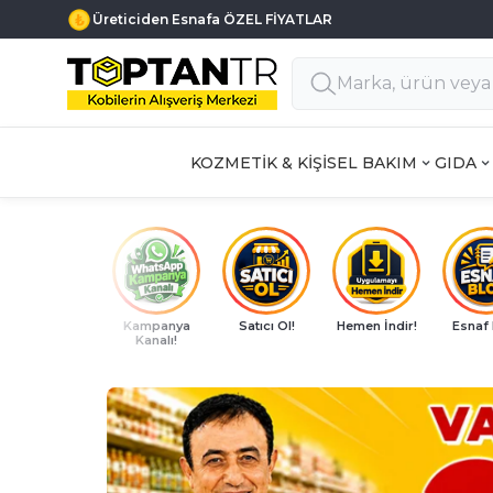
Haftanın 7 Günü MÜŞTERİ DESTEK
KOZMETİK & KİŞİSEL BAKIM
GIDA
Kampanya
Satıcı Ol!
Hemen İndir!
Esnaf
Kanalı!