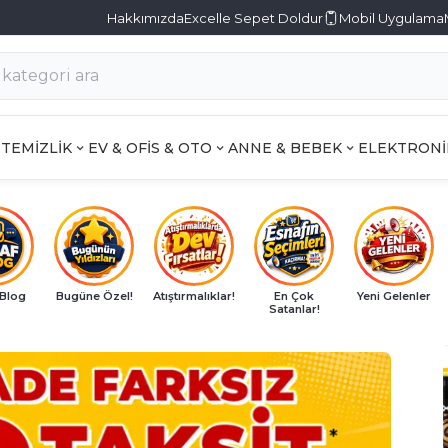
Hakkımızda
Excelle Sepet Doldur
Mobil Uygulama
TEMİZLİK
EV & OFİS & OTO
ANNE & BEBEK
ELEKTRONİ
 Blog
Bugüne Özel!
Atıştırmalıklar!
En Çok
Yeni Gelenler
Satanlar!