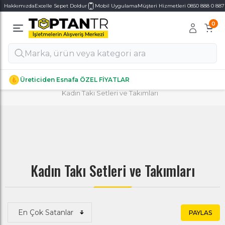
Hakkımızda
Excelle Sepet Doldur
Mobil Uygulama
Müşteri Hizmetleri 0850 888 0 887
0
Alt Kategoriler
Alt Kategoriler
Anasayfa
/
GİYİM & AKSESUAR
/
Aksesuarlar
/
Kadın Aksesuarları
/
Kadın Takı & Mücevher
/
Üreticiden Esnafa ÖZEL FİYATLAR
Kadın Takı Setleri ve Takımları
Kadın Takı Setleri ve Takımları
PAYLAS