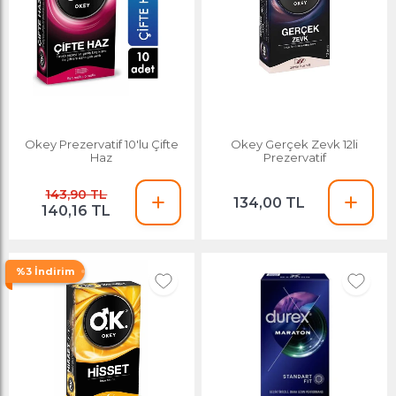
Okey Prezervatif 10'lu Çifte
Okey Gerçek Zevk 12li
Haz
Prezervatif
143,90 TL
134,00 TL
140,16 TL
%3 İndirim