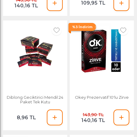
143,90 TL
109,95 TL
140,16 TL
%3 İndirim
Diblong Geciktirici Mendil 24
Okey Prezervatif 10'lu Zirve
Paket Tek Kutu
143,90 TL
8,96 TL
140,16 TL