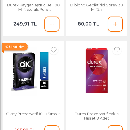
Durex Kayganlaştırıcı Jel 100
Diblong Geciktirici Sprey 30
Ml Naturals Pure
Ml 12'li
8690570548433
249,91 TL
80,00 TL
%3 İndirim
Okey Prezervatif 10'lu Sımsıkı
Durex Prezervatif Yakın
Hisset 8 Adet