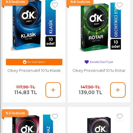
%3 İndirim
%6 İndirim
En Çok Satan
Esnafa Özel Fiyat
Okey Prezervatif 10'lu Klasik
Okey Prezervatif 10'lu Rötar
117,90 TL
147,50 TL
114,83 TL
139,00 TL
%3 İndirim