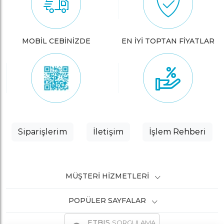
MOBİL CEBİNİZDE
EN İYİ TOPTAN FİYATLAR
Siparişlerim
İletişim
İşlem Rehberi
MÜŞTERI HIZMETLERI
POPÜLER SAYFALAR
ETBIS
SORGULAMA