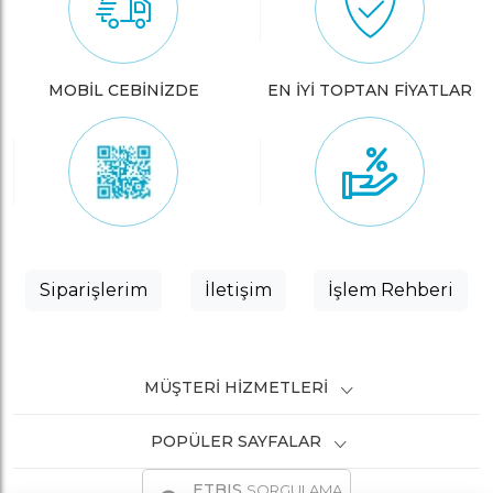
MOBİL CEBİNİZDE
EN İYİ TOPTAN FİYATLAR
Siparişlerim
İletişim
İşlem Rehberi
MÜŞTERI HIZMETLERI
POPÜLER SAYFALAR
ETBIS
SORGULAMA