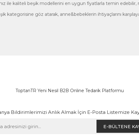
mız ile kaliteli beşik modellerini en uygun fiyatlarla temin edebilir
şik kategorisine göz atarak,
anne&bebek
lerin ihtiyaçlarını karşı
ToptanTR Yeni Nesil B2B Online Tedarik Platformu
ya Bildirimlerimizi Anlık Almak İçin E-Posta Listemize Kay
E-BÜLTENE KA