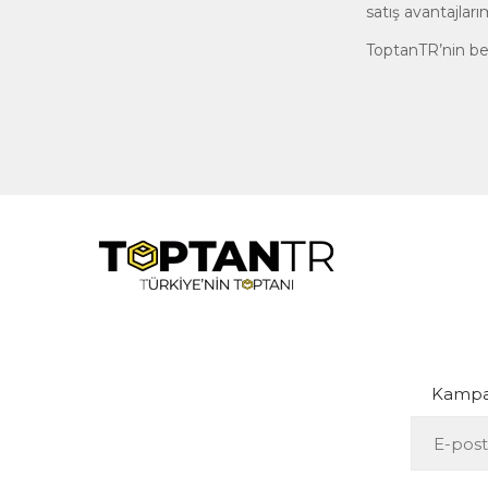
satış avantajları
ToptanTR’nin be
Kampan