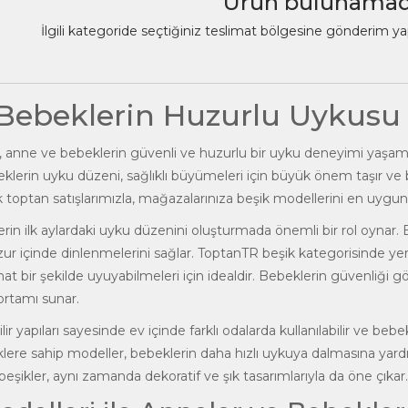
Ürün bulunamad
İlgili kategoride seçtiğiniz teslimat bölgesine gönderim y
 Bebeklerin Huzurlu Uykusu 
, anne ve bebeklerin güvenli ve huzurlu bir uyku deneyimi yaşama
lerin uyku düzeni, sağlıklı büyümeleri için büyük önem taşır ve bu
k toptan satışlarımızla, mağazalarınıza beşik modellerini en uygun 
erin ilk aylardaki uyku düzenini oluşturmada önemli bir rol oynar.
ur içinde dinlenmelerini sağlar. ToptanTR beşik kategorisinde yer
ahat bir şekilde uyuyabilmeleri için idealdir. Bebeklerin güvenliği
 ortamı sunar.
ilir yapıları sayesinde ev içinde farklı odalarda kullanılabilir ve be
lliklere sahip modeller, bebeklerin daha hızlı uykuya dalmasına y
beşik
ler, aynı zamanda dekoratif ve şık tasarımlarıyla da öne çıkar.