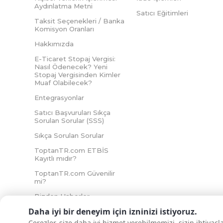
Aydınlatma Metni
Satıcı Eğitimleri
Taksit Seçenekleri / Banka
Komisyon Oranları
Hakkımızda
E-Ticaret Stopaj Vergisi:
Nasıl Ödenecek? Yeni
Stopaj Vergisinden Kimler
Muaf Olabilecek?
Entegrasyonlar
Satıcı Başvuruları Sıkça
Sorulan Sorular (SSS)
Sıkça Sorulan Sorular
ToptanTR.com ETBİS
Kayıtlı mıdır?
ToptanTR.com Güvenilir
mi?
Bizden Haberler
Daha iyi bir deneyim için izninizi istiyoruz.
Çerezler, size daha iyi hizmet verebilmemizi, sizin ihtiyaç