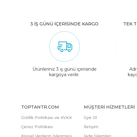
3 İŞ GÜNÜ İÇERİSİNDE KARGO
TEK T
Ürünleriniz 3 iş günü içerisinde
Adr
kargoya verilir.
kayd
TOPTANTR.COM
MÜŞTERI HIZMETLERI
Gizlilik Politikası ve KVKK
Üye Ol
Çerez Politikası
İletişim
Kişisel Verilerin İşlenmesi
İade İşlemleri