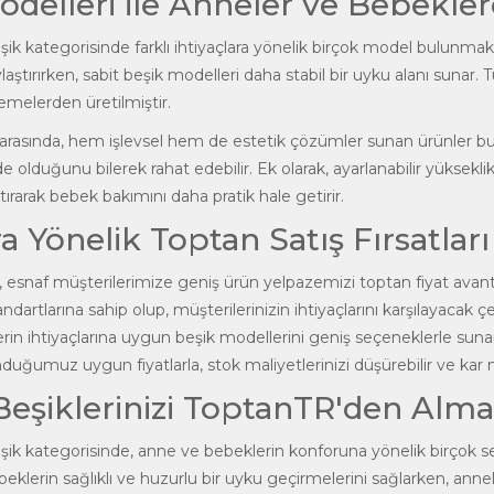
odelleri ile Anneler ve Bebekle
ik kategorisinde farklı ihtiyaçlara yönelik birçok model bulunmakta
laştırırken, sabit beşik modelleri daha stabil bir uyku alanı sunar.
melerden üretilmiştir.
 arasında, hem işlevsel hem de estetik çözümler sunan ürünler 
olduğunu bilerek rahat edebilir. Ek olarak, ayarlanabilir yükseklik
tırarak bebek bakımını daha pratik hale getirir.
a Yönelik Toptan Satış Fırsatları
 esnaf müşterilerimize geniş ürün yelpazemizi toptan fiyat avanta
ndartlarına sahip olup, müşterilerinizin ihtiyaçlarını karşılayacak 
in ihtiyaçlarına uygun beşik modellerini geniş seçeneklerle sunar
duğumuz uygun fiyatlarla, stok maliyetlerinizi düşürebilir ve kar ma
eşiklerinizi ToptanTR'den Almal
ik kategorisinde, anne ve bebeklerin konforuna yönelik birçok se
beklerin sağlıklı ve huzurlu bir uyku geçirmelerini sağlarken, ann