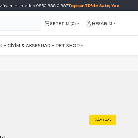
Müşteri Hizmetleri 0850 888 0 887
ToptanTR'de Satış Yap
SEPETIM (
0
)
HESABIM
K
GİYİM & AKSESUAR
PET SHOP
PAYLAS