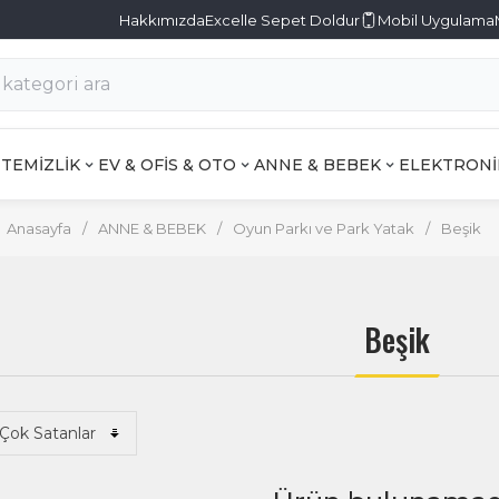
Hakkımızda
Excelle Sepet Doldur
Mobil Uygulama
TEMİZLİK
EV & OFİS & OTO
ANNE & BEBEK
ELEKTRONİ
Anasayfa
/
ANNE & BEBEK
/
Oyun Parkı ve Park Yatak
/
Beşik
Beşik