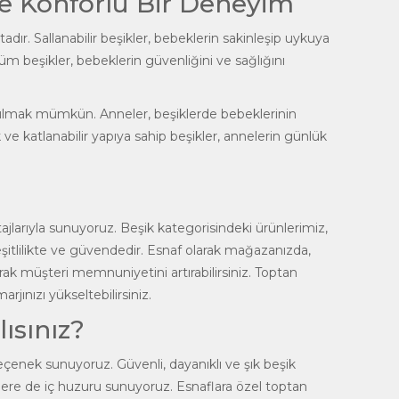
re Konforlu Bir Deneyim
dır. Sallanabilir beşikler, bebeklerin sakinleşip uykuya
 Tüm beşikler, bebeklerin güvenliğini ve sağlığını
bulmak mümkün. Anneler, beşiklerde bebeklerinin
 ve katlanabilir yapıya sahip beşikler, annelerin günlük
jlarıyla sunuyoruz. Beşik kategorisindeki ürünlerimiz,
çeşitlilikte ve güvendedir. Esnaf olarak mağazanızda,
ak müşteri memnuniyetini artırabilirsiniz. Toptan
rjınızı yükseltebilirsiniz.
ısınız?
çenek sunuyoruz. Güvenli, dayanıklı ve şık beşik
elere de iç huzuru sunuyoruz. Esnaflara özel toptan