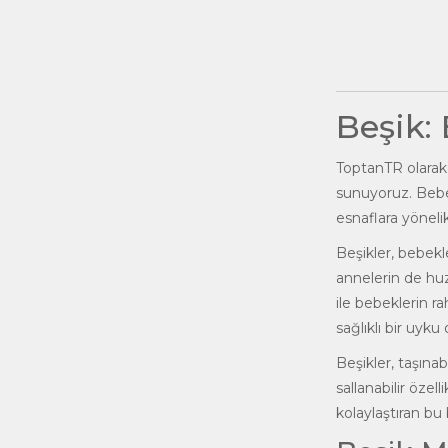
Beşik:
ToptanTR
olarak
sunuyoruz. Bebek
esnaflara yöneli
Beşikler, bebekl
annelerin de huz
ile bebeklerin r
sağlıklı bir uyku
Beşikler, taşınab
sallanabilir öze
kolaylaştıran bu