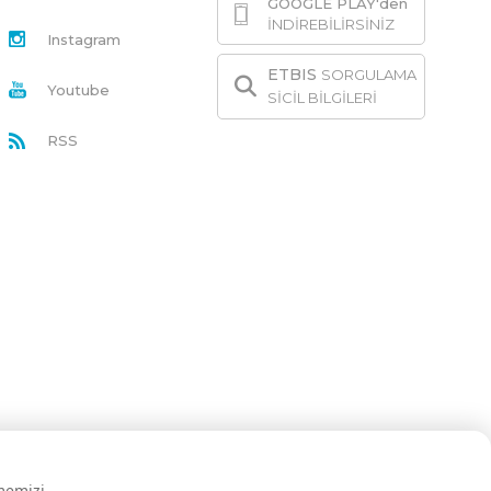
GOOGLE PLAY'den
İNDİREBİLİRSİNİZ
Instagram
ETBIS
SORGULAMA
Youtube
SİCİL BİLGİLERİ
RSS
rmemizi