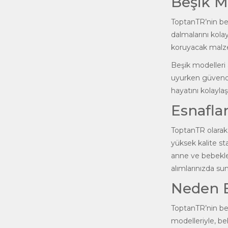
Beşik M
ToptanTR’nin beş
dalmalarını kolay
koruyacak malze
Beşik modelleri
uyurken güvende 
hayatını kolaylaş
Esnaflar
ToptanTR olarak,
yüksek kalite sta
anne ve bebekler
alımlarınızda sun
Neden B
ToptanTR’nin beş
modelleriyle, be