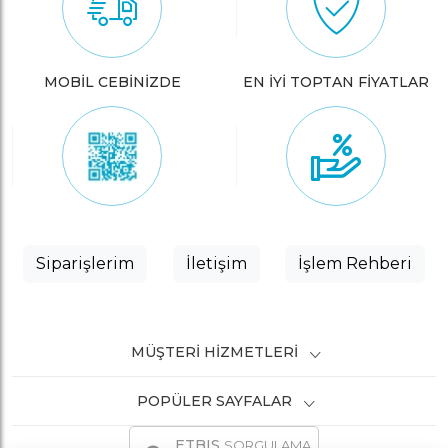
MOBİL CEBİNİZDE
EN İYİ TOPTAN FİYATLAR
Siparişlerim
İletişim
İşlem Rehberi
MÜŞTERI HIZMETLERI
POPÜLER SAYFALAR
ETBIS
SORGULAMA