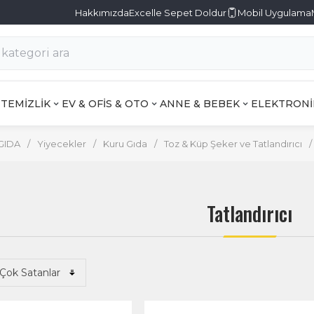
Hakkımızda
Excelle Sepet Doldur
Mobil Uygulama
TEMİZLİK
EV & OFİS & OTO
ANNE & BEBEK
ELEKTRONİ
GIDA
/
Yiyecekler
/
Kuru Gıda
/
Toz & Küp Şeker ve Tatlandırıcı
/
Tatlandırıcı