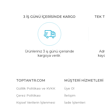
3 İŞ GÜNÜ İÇERİSİNDE KARGO
TEK T
Ürünleriniz 3 iş günü içerisinde
Adr
kargoya verilir.
kayd
TOPTANTR.COM
MÜŞTERI HIZMETLERI
Gizlilik Politikası ve KVKK
Üye Ol
Çerez Politikası
İletişim
Kişisel Verilerin İşlenmesi
İade İşlemleri