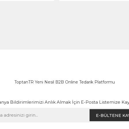
ToptanTR Yeni Nesil B2B Online Tedarik Platformu
ya Bildirimlerimizi Anlık Almak İçin E-Posta Listemize Kay
E-BÜLTENE KA