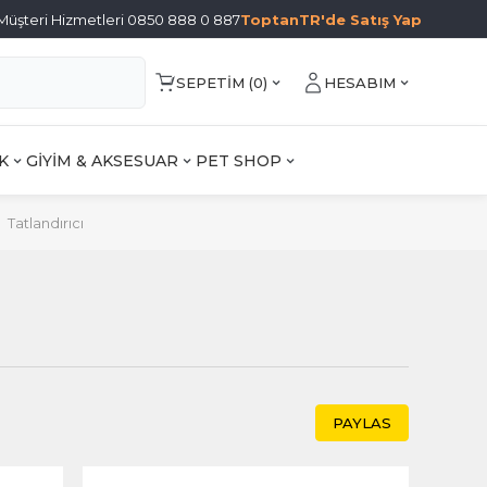
Müşteri Hizmetleri 0850 888 0 887
ToptanTR'de Satış Yap
SEPETIM (
0
)
HESABIM
K
GİYİM & AKSESUAR
PET SHOP
Tatlandırıcı
PAYLAS