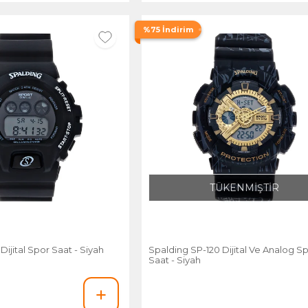
%75 İndirim
TÜKENMİŞTİR
Dijital Spor Saat - Siyah
Spalding SP-120 Dijital Ve Analog S
Saat - Siyah