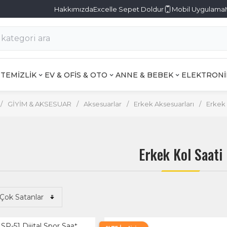
Hakkımızda
Excelle Sepet Doldur
Mobil Uygulama
TEMİZLİK
EV & OFİS & OTO
ANNE & BEBEK
ELEKTRONİ
/
GİYİM & AKSESUAR
/
Aksesuarlar
/
Erkek Aksesuarları
/
Erkek 
Erkek Kol Saati