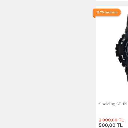
%75 İndirim
Spalding SP-119 
2.000,00 TL
500,00 TL