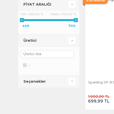
%30 İndirim
FİYAT ARALIĞI
Min:
499,00 TL
Maks:
700,00 TL
499
700
Üretici
-
Seçenekler
Spalding SP-51 D
1.000,00 TL
699,99 TL