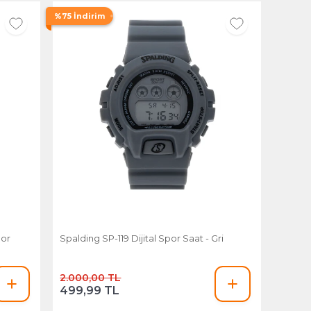
%75 İndirim
por
Spalding SP-119 Dijital Spor Saat - Gri
2.000,00 TL
499,99 TL