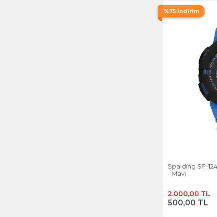
%75 İndirim
Spalding SP-124 Dijital Ve Analog Spor Saat
- Mavi
2.000,00 TL
500,00 TL