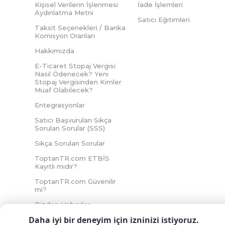
Kişisel Verilerin İşlenmesi
İade İşlemleri
Aydınlatma Metni
Satıcı Eğitimleri
Taksit Seçenekleri / Banka
Komisyon Oranları
Hakkımızda
E-Ticaret Stopaj Vergisi:
Nasıl Ödenecek? Yeni
Stopaj Vergisinden Kimler
Muaf Olabilecek?
Entegrasyonlar
Satıcı Başvuruları Sıkça
Sorulan Sorular (SSS)
Sıkça Sorulan Sorular
ToptanTR.com ETBİS
Kayıtlı mıdır?
ToptanTR.com Güvenilir
mi?
Bizden Haberler
Daha iyi bir deneyim için izninizi istiyoruz.