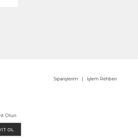
Siparişlerim
|
İşlem Rehberi
ıt Olun
YIT OL