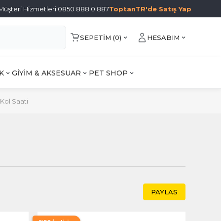
Müşteri Hizmetleri 0850 888 0 887
ToptanTR'de Satış Yap
SEPETIM (
0
)
HESABIM
K
GİYİM & AKSESUAR
PET SHOP
Kol Saati
PAYLAS