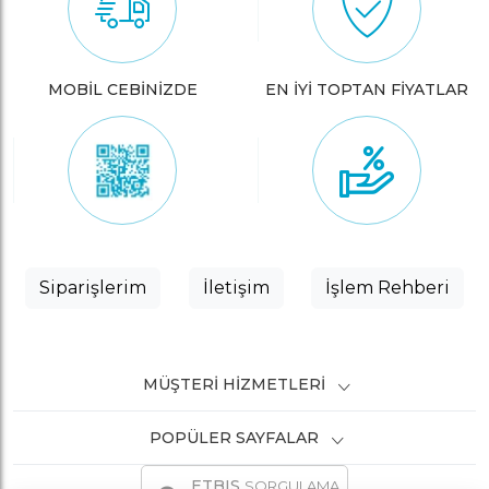
MOBİL CEBİNİZDE
EN İYİ TOPTAN FİYATLAR
Siparişlerim
İletişim
İşlem Rehberi
MÜŞTERI HIZMETLERI
POPÜLER SAYFALAR
ETBIS
SORGULAMA