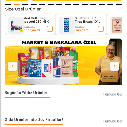
Size Özel Ürünler
Red Bull Enerji
Gillette Blue 3
İçeceği 250 Ml X
Tıraş Bıçağı 10'lu
24'lü Paket
Kartela Comfort
1.400,00 TL
329,95 TL
Plus
1.199,00 TL
289,95 TL
Bugünün Yıldız Ürünleri!
Tümünü Gör
Gıda Ürünlerinde Dev Fırsatlar!
Tümünü Gör