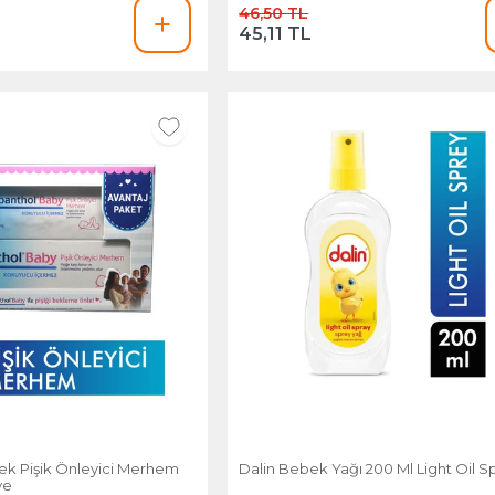
46,50 TL
45,11 TL
k Pişik Önleyici Merhem
Dalin Bebek Yağı 200 Ml Light Oil S
ye