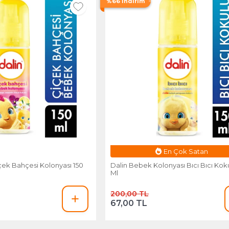
%66 İndirim
Esnafa Özel Fiyat
ek Bahçesi Kolonyası 150
Dalin Bebek Kolonyası Bıcı Bıcı Kok
Ml
200,00 TL
67,00 TL