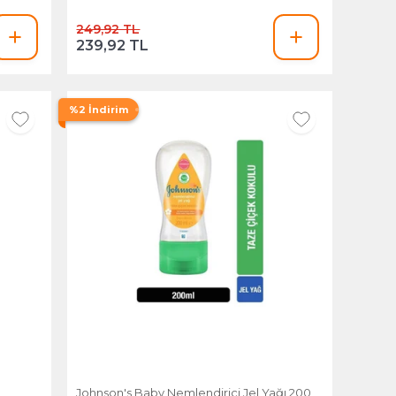
249,92 TL
239,92 TL
%2 İndirim
Johnson's Baby Nemlendirici Jel Yağı 200