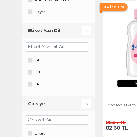
Duru
%4 İndirim
Bayer
Eyüp Sabri Tuncer
Biota
Feride
Etiket Yazı Dili
Cire Aseptine
Garnier
Eczacıbaşı
Hipp
Evyap
DE
Johnson's Baby
Feride
EN
KUATRA
Johnson & Johnson
TR
Mustela
Kopaş Kozmetik
Nivea
Cinsiyet
Johnson's Baby
Nivea
Ostwint
Unilever
86,04 TL
Penaten
82,60 TL
Erkek
Sebamed