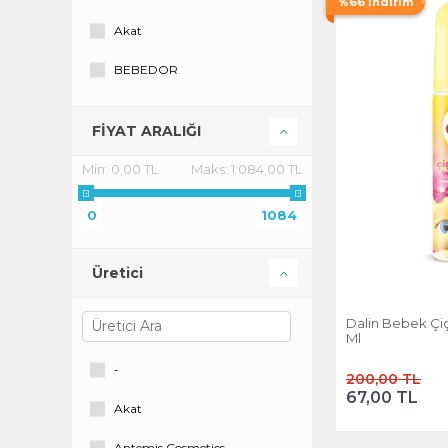
%66 İndirim
Akat
BEBEDOR
Benex
FİYAT ARALIĞI
bepanthen
Min:
0,00 TL
Maks:
1.084,00 TL
Bepanthol
0
1084
Biobaby
Bioxcin
Üretici
Cire Aseptine
Dalin Bebek Çiç
Ml
Dalin
-
200,00 TL
Dermokil
67,00 TL
Akat
DESİTİN
Antemis Cosmetics