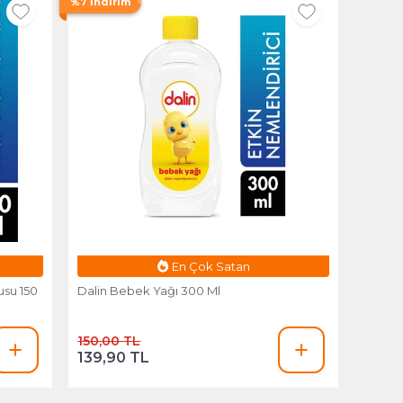
%7 İndirim
Esnafa Özel Fiyat
usu 150
Dalin Bebek Yağı 300 Ml
150,00 TL
139,90 TL