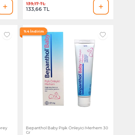
139,17 TL
133,66 TL
%4 İndirim
prey
Bepanthol Baby Pişik Önleyici Merhem 30
Gr