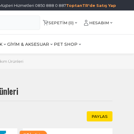
Müşteri Hizmetleri 0850 888 0 887
ToptanTR'de Satış Yap
SEPETIM (
0
)
HESABIM
K
GİYİM & AKSESUAR
PET SHOP
ım Ürünleri
ünleri
PAYLAS