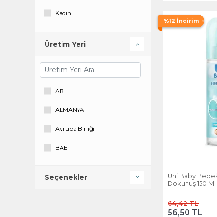
Kadın
Sudocrem
%12 İndirim
Uni Baby
Üretim Yeri
Uni Care
Vaseline
Zwitsal
AB
ALMANYA
Avrupa Birliği
BAE
Germany
Uni Baby Bebek
Seçenekler
Dokunuş 150 Ml
Italya
64,42 TL
İrlanda
56,50 TL