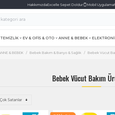
Hakkımızda
Excelle Sepet Doldur
Mobil Uygulama
TEMİZLİK
EV & OFİS & OTO
ANNE & BEBEK
ELEKTRONİ
ANNE & BEBEK
/
Bebek Bakım & Banyo & Sağlık
/
Bebek Vücut Bak
Bebek Vücut Bakım Ür