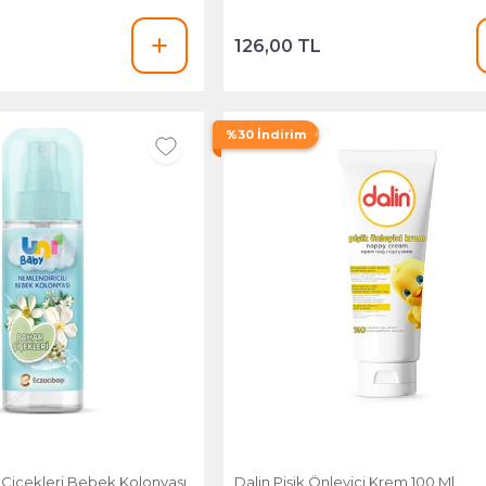
126,00 TL
%30 İndirim
 Çiçekleri Bebek Kolonyası
Dalin Pişik Önleyici Krem 100 Ml