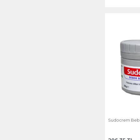
İTALYA
Tr
TR
Türkiye
TÜRKİYE
Sudocrem Bebe